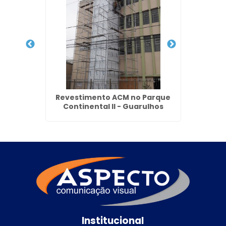
s Olivas
Revestimento ACM no Parque
Fachad
Continental II - Guarulhos
Institucional