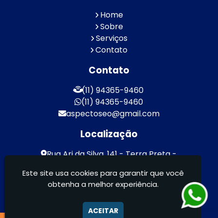
Home
Sobre
Serviços
Contato
Contato
(11) 94365-9460
(11) 94365-9460
aspectoseo@gmail.com
Localização
Rua Ari da Silva, 141 - Terra Preta -
Mairiporã / SP - CEP: 07600-000
Este site usa cookies para garantir que você
obtenha a melhor experiência.
Aspecto Comunicação Visual Ltda -
FACHADAS DE ACM/ENTRE OUTROS
ACEITAR