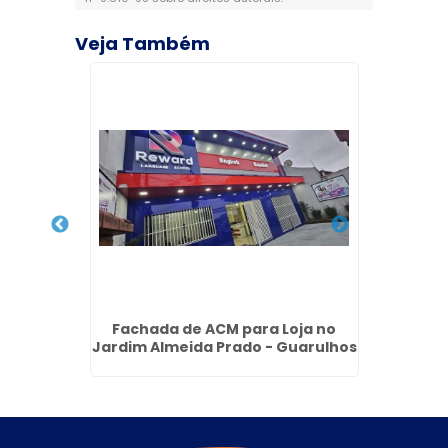
Veja Também
ela
Fachada de ACM para Loja no
Paine
Jardim Almeida Prado - Guarulhos