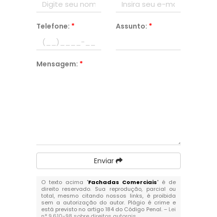
Telefone:
*
Assunto:
*
Mensagem:
*
Enviar
O texto acima "
Fachadas Comerciais
" é de
direito reservado. Sua reprodução, parcial ou
total, mesmo citando nossos links, é proibida
sem a autorização do autor. Plágio é crime e
está previsto no artigo 184 do Código Penal. –
Lei
n° 9.610-98 sobre direitos autorais
.