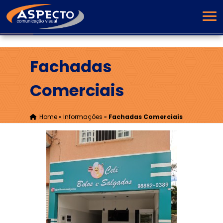
Fachadas
Comerciais
Home
»
Informações
»
Fachadas Comerciais