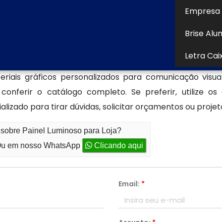
de e eficiência.
Empresa 
jetos personalizados de painel lumi
Brise Alu
s em
painel luminoso para loja
para te auxiliar com u
Letra Cai
empresa, encontrou o lugar certo! Seja bem-vindo a
riais gráficos personalizados para comunicação visua
nferir o catálogo completo. Se preferir, utilize os
zado para tirar dúvidas, solicitar orçamentos ou projet
 sobre Painel Luminoso para Loja?
u em nosso WhatsApp
Clicando aqui
Email:
*