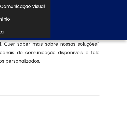
Comunicação Visual
noso para loja
mínio
ma composição positiva, comunicação visual
xa
 Aspecto Comunicação Visual, uma empresa
l. Quer saber mais sobre nossas soluções?
 canais de comunicação disponíveis e fale
os personalizados.