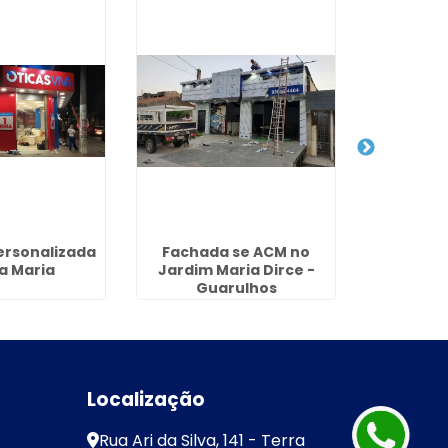
ersonalizada
Fachada se ACM no
Painel 
la Maria
Jardim Maria Dirce -
Letras no
Guarulhos
- G
Localização
Rua Ari da Silva, 141 - Terra