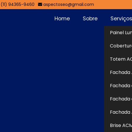
(11) 94365-9460
aspectoseo@gmail.com
Home
Sobre
Serviço
Painel Lu
Loja
Cobertur
Sol
Totem A
Fachada
ução de comunicação visual que proporciona alta
Fachada 
arca, sendo ideal para destacar o ponto de venda em
e iluminação interna, geralmente em LED, ele garante
Fachada 
ia e longa durabilidade. Pode ser confeccionado em
Fachada 
 design personalizado conforme a proposta da loja. O
mpéries e forte impacto visual, contribuindo para atrair
Brise AC