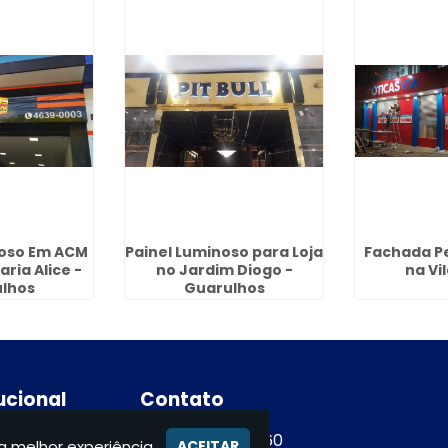
noso Em ACM
Painel Luminoso para Loja
Fachada P
ria Alice -
no Jardim Diogo -
na Vi
lhos
Guarulhos
tucional
Contato
e
(11) 94365-9460
a melhor experiência.
ACEITAR