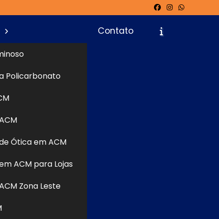
s
Contato
minoso
a Policarbonato
icite um Orçamento
Chame no WhatsApp
CM
 ACM
Informações
de Ótica em ACM
em ACM para Lojas
ACM Zona Leste
M