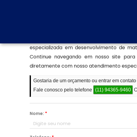
clientes e valorizar a fachada com modernida
Saiba mais sobre nossos pro
Se você está procurando por especialista
especializada e personalizada para sua 
especializada em desenvolvimento de mate
Continue navegando em nosso site para co
diretamente com nosso atendimento especiali
Gostaria de um orçamento ou entrar em contato
Fale conosco pelo telefone
(11) 94365-9460
O
Nome:
*