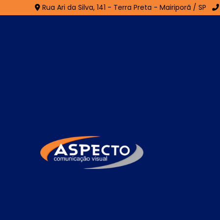
Rua Ari da Silva, 141 - Terra Preta - Mairiporã / SP
Painel Luminoso para 
Home
»
Informações
»
Painel Luminoso para Loja
O
painel luminoso para loja
é uma sol
visibilidade e reforça a identidade da m
qualquer horário. Equipado com sistema d
brilho uniforme, baixo consumo de energ
materiais como ACM, acrílico ou lona, com
painel luminoso oferece resistência às inte