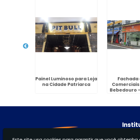
o Conjunto
Painel Luminoso para Loja
Fachada 
rcos Freire
na Cidade Patriarca
Comerciais
lhos
Bebedouro -
Insti
Hom
Este site usa cookies para garantir que você obtenha 