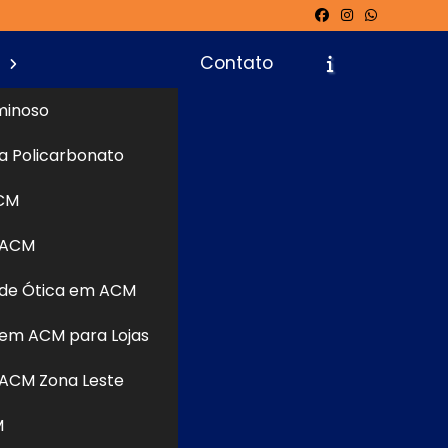
s
Contato
minoso
a Policarbonato
icite um Orçamento
Chame no WhatsApp
CM
 ACM
Informações
de Ótica em ACM
em ACM para Lojas
ACM Zona Leste
M