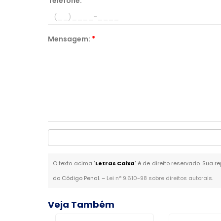
Telefone:
*
Mensagem:
*
O texto acima "
Letras Caixa
" é de direito reservado. Sua r
do Código Penal. –
Lei n° 9.610-98 sobre direitos autorais
.
Veja Também