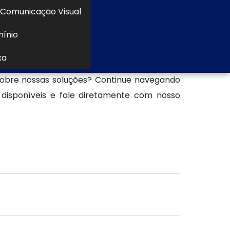
Comunicação Visual
mínio
ositiva, comunicação visual especializada e
xa
ção Visual, uma empresa especializada em
 sobre nossas soluções? Continue navegando
o disponíveis e fale diretamente com nosso