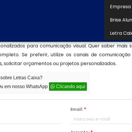
que buscam visibilidade com estilo.
Empresa 
s caixa
Brise Alu
s em
letras caixa
para te auxiliar com uma composição p
Letra Cai
ou o lugar certo! Seja bem-vindo a Aspecto Comunica
sonalizados para comunicação visual. Quer saber mais
mpleto. Se preferir, utilize os canais de comunicaçã
, solicitar orçamentos ou projetos personalizados.
 sobre Letras Caixa?
u em nosso WhatsApp
Clicando aqui
Email:
*