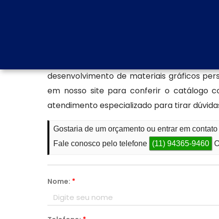
amplamente adotadas por estabelecimentos 
Encontre confecção de letra
Se você está procurando por especialista
personalizada para sua empresa, encontr
desenvolvimento de materiais gráficos per
em nosso site para conferir o catálogo co
atendimento especializado para tirar dúvidas
Gostaria de um orçamento ou entrar em contato
Fale conosco pelo telefone
(11) 94365-9460
O
Nome:
*