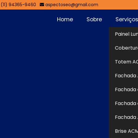
(11) 94365-9460
aspectoseo@gmail.com
Home
Sobre
Serviço
Painel Lu
Cobertur
Sol
Totem A
Fachada
nais utilizados na comunicação visual para destacar
Fachada 
 forma elegante e chamativa. Produzidas em materiais
etras oferecem volume e profundidade que valorizam a
Fachada 
do. Sua aplicação é versátil, podendo ser instalada em
Fachada 
iluminação. As letras no caixa proporcionam excelente
ca e atendem a exigências técnicas e estéticas, sendo
Brise AC