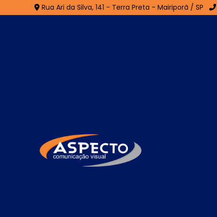
Rua Ari da Silva, 141 - Terra Preta - Mairiporã / SP
Letras Caixa
Home
»
Informações
»
Letras Caixa
As
letras caixa
são elementos tridimensio
nomes de empresas, marcas ou serviços de
como PVC, acrílico, inox ou ACM, essas l
fachada e criam um efeito visual sofistica
ambientes internos e externos, com ou sem 
durabilidade, reforçam a identidade da mar