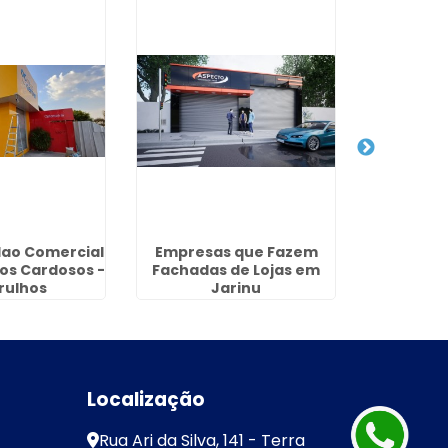
lao Comercial
Empresas que Fazem
Letra Ca
os Cardosos -
Fachadas de Lojas em
Riviera d
rulhos
Jarinu
Localização
Rua Ari da Silva, 141 - Terra