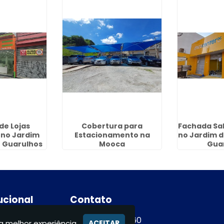
de Lojas
Cobertura para
Fachada Sa
 no Jardim
Estacionamento na
no Jardim d
 Guarulhos
Mooca
Gua
tucional
Contato
e
(11) 94365-9460
a melhor experiência.
ACEITAR