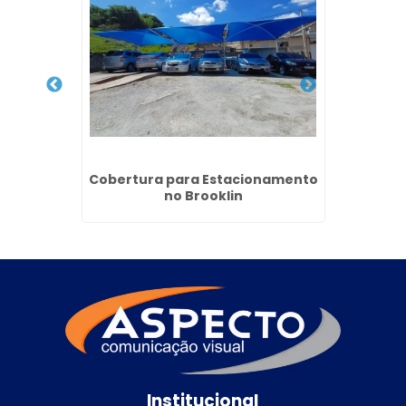
idade
Cobertura para Estacionamento
Revest
os
no Brooklin
V
Institucional