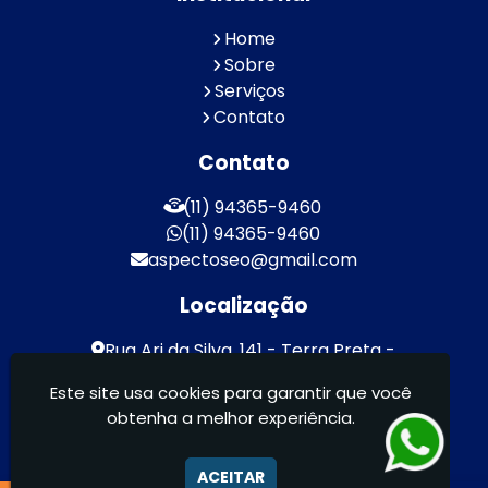
Home
Sobre
Serviços
Contato
Contato
(11) 94365-9460
(11) 94365-9460
aspectoseo@gmail.com
Localização
Rua Ari da Silva, 141 - Terra Preta -
Mairiporã / SP - CEP: 07600-000
Este site usa cookies para garantir que você
obtenha a melhor experiência.
Aspecto Comunicação Visual Ltda -
FACHADAS DE ACM/ENTRE OUTROS
ACEITAR