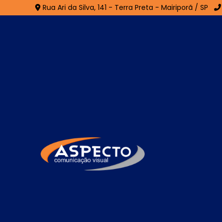
Rua Ari da Silva, 141 - Terra Preta - Mairiporã / SP
Painel Luminoso Fac
Home
»
Informações
»
Painel Luminoso Fachada
O
painel luminoso fachada
é uma solução 
impacto estético para destacar marcas em 
geralmente em LED, esse painel proporciona
ideal para fachadas de lojas, comérc
confeccionada em materiais como ACM, acrí
longa durabilidade. O painel luminoso pa