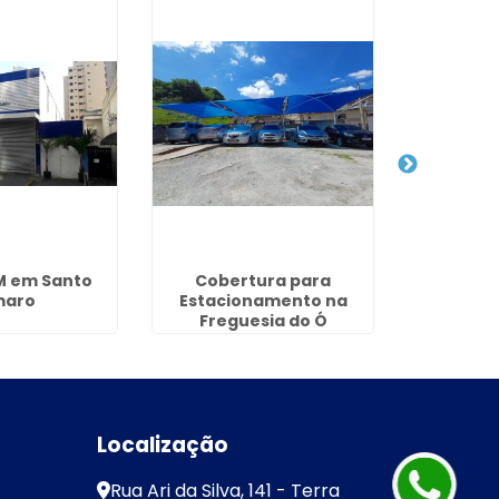
M em Santo
Cobertura para
Fachada 
maro
Estacionamento na
no
Freguesia do Ó
Localização
Rua Ari da Silva, 141 - Terra