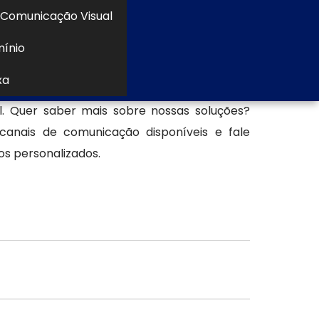
Comunicação Visual
mínio
ma composição positiva, comunicação visual
xa
 Aspecto Comunicação Visual, uma empresa
l. Quer saber mais sobre nossas soluções?
 canais de comunicação disponíveis e fale
os personalizados.