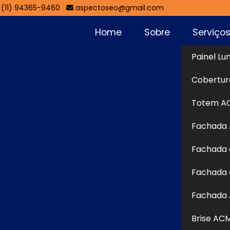
(11) 94365-9460
aspectoseo@gmail.com
Home
Sobre
Serviço
Painel Lu
hada
Cobertur
Sol
Totem A
Fachada
eficaz de comunicação visual que une funcionalidade e
Fachada 
ambientes externos. Equipado com iluminação interna,
 alta visibilidade tanto de dia quanto à noite, sendo
Fachada 
ios e empresas em geral. Sua estrutura pode ser
Fachada 
lico ou lona, oferecendo resistência às intempéries e
ra fachada valoriza a identidade visual do negócio e
Brise AC