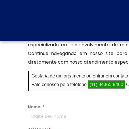
contribui para o reconhecimento imediato 
Confecção especializada e
Se você está procurando por especialista
especializada e personalizada para sua 
especializada em desenvolvimento de mate
Continue navegando em nosso site para co
diretamente com nosso atendimento especiali
Gostaria de um orçamento ou entrar em contat
Fale conosco pelo telefone
(11) 94365-9460
O
Nome:
*