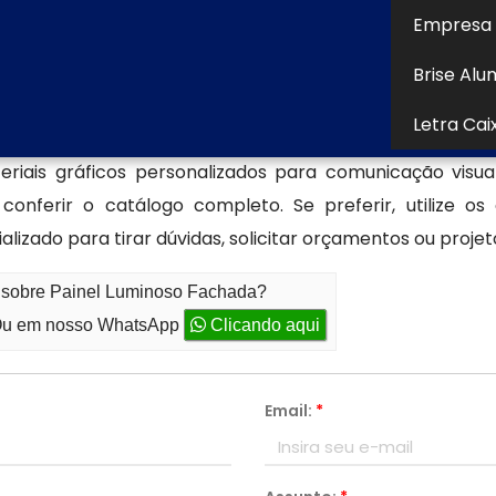
da marca no ambiente urbano.
Empresa 
m painel luminoso fachada
Brise Alu
s em
painel luminoso fachada
para te auxiliar com u
Letra Cai
empresa, encontrou o lugar certo! Seja bem-vindo a
riais gráficos personalizados para comunicação visua
nferir o catálogo completo. Se preferir, utilize os
zado para tirar dúvidas, solicitar orçamentos ou projet
o sobre Painel Luminoso Fachada?
u em nosso WhatsApp
Clicando aqui
Email:
*