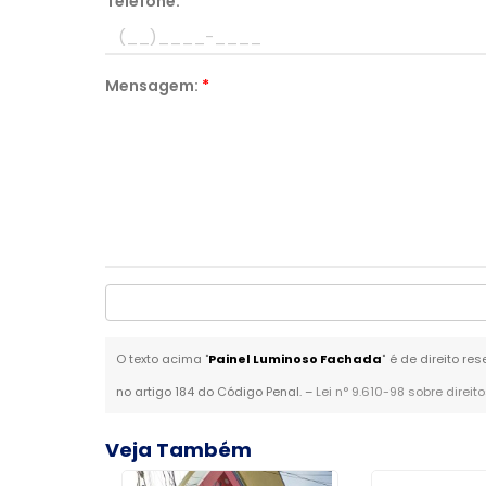
Telefone:
*
Mensagem:
*
O texto acima "
Painel Luminoso Fachada
" é de direito r
no artigo 184 do Código Penal. –
Lei n° 9.610-98 sobre direit
Veja Também