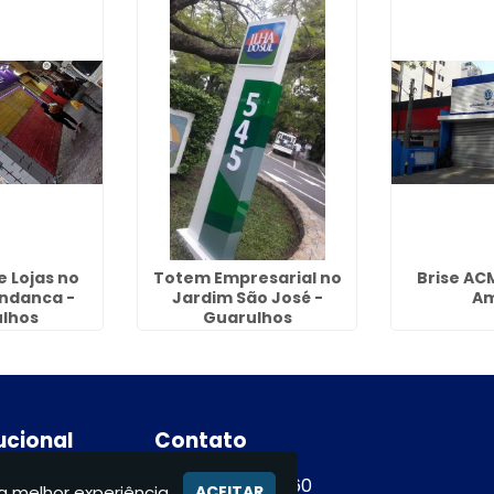
 Lojas no
Totem Empresarial no
Brise AC
ndanca -
Jardim São José -
A
lhos
Guarulhos
tucional
Contato
e
(11) 94365-9460
a melhor experiência.
ACEITAR