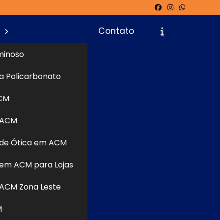
s
Contato
minoso
a Policarbonato
icite um Orçamento
Chame no WhatsApp
CM
 ACM
Informações
de Ótica em ACM
em ACM para Lojas
ACM Zona Leste
M