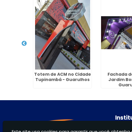
 ACM com
Totem de ACM no Cidade
Fachada de
 em Jaú
Tupinambá - Guarulhos
Jardim Bo
Guaru
Insti
Hom
Este site usa cookies para garantir que você obtenha 