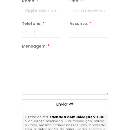
Nome:
*
Email:
*
Telefone:
*
Assunto:
*
Mensagem:
*
Enviar
O texto acima "
Fachada Comunicação Visual
"
é de direito reservado. Sua reprodução, parcial
ou total, mesmo citando nossos links, é proibida
sem a autorização do autor. Plágio é crime e