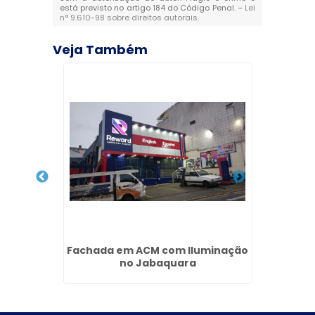
está previsto no artigo 184 do Código Penal. –
Lei
n° 9.610-98 sobre direitos autorais
.
Veja Também
em
Fachada em ACM com Iluminação
Facha
no Jabaquara
B