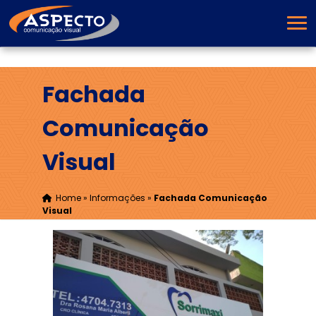
Fachada
Comunicação
Visual
Home
»
Informações
»
Fachada Comunicação
Visual