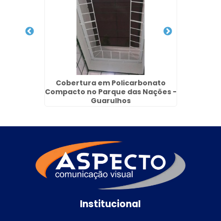
ruja -
Cobertura em Policarbonato
Reves
Compacto no Parque das Nações -
Po
Guarulhos
Institucional