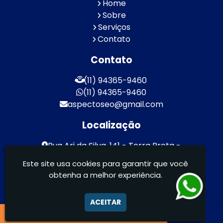
Home
Sobre
Serviços
Contato
Contato
(11) 94365-9460
(11) 94365-9460
aspectoseo@gmail.com
Localização
Rua Ari da Silva, 141 - Terra Preta -
Mairiporã / SP - CEP: 07600-000
Este site usa cookies para garantir que você
obtenha a melhor experiência.
Aspecto Comunicação Visual Ltda -
FACHADAS DE ACM/ENTRE OUTROS
ACEITAR