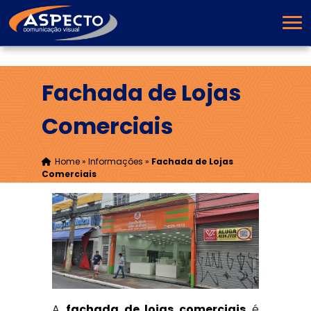
Fachada de Lojas
Comerciais
Home
»
Informações
»
Fachada de Lojas
Comerciais
A
fachada de lojas comerciais
é