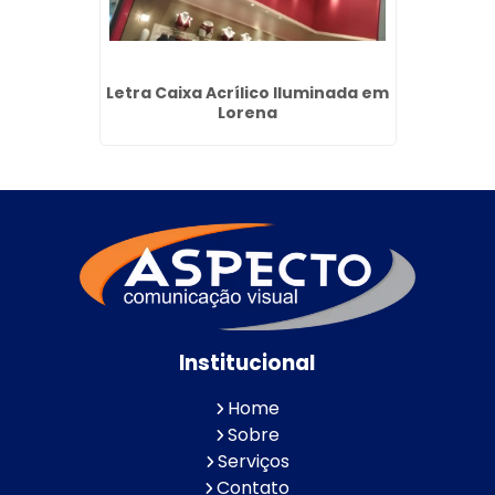
hada na
Letra Caixa Acrílico Iluminada em
Totem 
lhos
Lorena
Institucional
Home
Sobre
Serviços
Contato