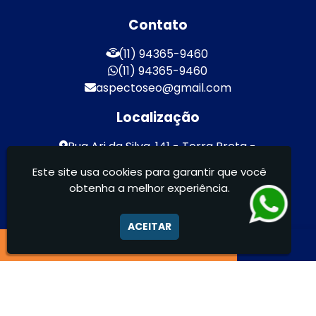
Contato
(11) 94365-9460
(11) 94365-9460
aspectoseo@gmail.com
Localização
Rua Ari da Silva, 141 - Terra Preta -
Mairiporã / SP - CEP: 07600-000
Este site usa cookies para garantir que você
obtenha a melhor experiência.
Aspecto Comunicação Visual Ltda -
FACHADAS DE ACM/ENTRE OUTROS
ACEITAR