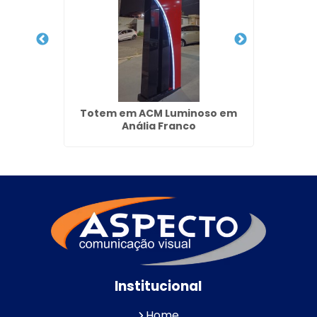
onato
Totem em ACM Luminoso em
Fachad
 Alto -
Anália Franco
Institucional
Home