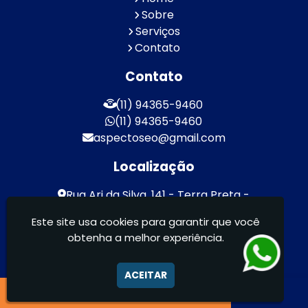
Sobre
Serviços
Contato
Contato
(11) 94365-9460
(11) 94365-9460
aspectoseo@gmail.com
Localização
Rua Ari da Silva, 141 - Terra Preta -
Mairiporã / SP - CEP: 07600-000
Este site usa cookies para garantir que você
obtenha a melhor experiência.
Aspecto Comunicação Visual Ltda -
FACHADAS DE ACM/ENTRE OUTROS
ACEITAR