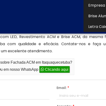
 atual.
Empresa 
Brise Alu
is no mercado, a Aspecto Comunicação Visual Ltda é a 
Letra Cai
ada pelo fato de proporcionar a excelência através d
M com LED, Revestimento ACM e Brise ACM, da mesma 
 com qualidade e eficácia. Contate-nos e faça uma 
r um excelente atendimento.
to sobre Fachada ACM em Itaquaquecetuba?
u em nosso WhatsApp
Clicando aqui
Email:
*