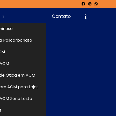
s
Contato
minoso
a Policarbonato
icite um Orçamento
Chame no WhatsApp
CM
 ACM
Informações
uem busca
de Ótica em ACM
ainéis de
ser leve e
em ACM para Lojas
e recortes
ACM Zona Leste
isolamento
inhada às
M