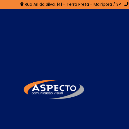
Rua Ari da Silva, 141 - Terra Preta - Mairiporã / SP
Fachada ACM em Ita
Home
»
Informações
»
Fachada ACM em Itaquaquec
A
Fachada ACM em Itaquaquecetuba
é
modernidade e identidade visual marcan
alumínio composto, essa fachada apresenta 
fácil de instalar. Sua superfície lisa per
que valorizam o design arquitetônico. A F
térmico do ambiente e exige baixa manu