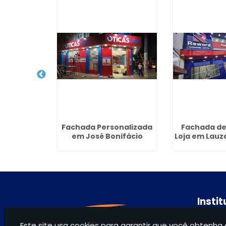
icidade no
Fachada Personalizada
Fachada de
Paulo -
em José Bonifácio
Loja em Lauz
hos
Insti
Hom
Este site usa cookies para garantir que você obtenha 