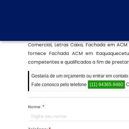
exigências estéticas e funcionais do mercado
Produção de fachada ACM
Utilizando os melhores recursos disponíve
FACHADAS DE ACM/ENTRE OUTROS mais indic
Comercial, Letras Caixa, Fachada em AC
fornece Fachada ACM em Itaquaquecetuba
competentes e qualificados a fim de presta
Gostaria de um orçamento ou entrar em conta
Fale conosco pelo telefone
(11) 94365-9460
O
Nome:
*