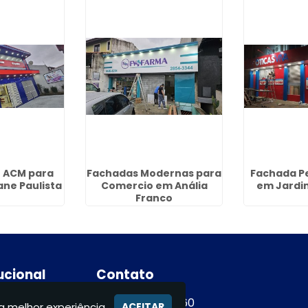
 ACM para
Fachadas Modernas para
Fachada P
ane Paulista
Comercio em Anália
em Jardim
Franco
tucional
Contato
e
(11) 94365-9460
a melhor experiência.
ACEITAR