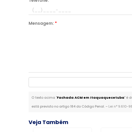
Telefone:
*
Mensagem:
*
O texto acima "
Fachada ACM em Itaquaquecetuba
" é 
está previsto no artigo 184 do Código Penal. –
Lei n° 9.610-9
Veja Também