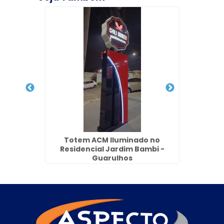
D no
Totem ACM Iluminado no
Pai
Residencial Jardim Bambi -
Várze
Guarulhos