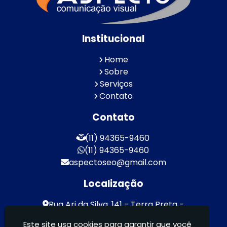
Institucional
Home
Sobre
Serviços
Contato
Contato
(11) 94365-9460
(11) 94365-9460
aspectoseo@gmail.com
Localização
Rua Ari da Silva, 141 - Terra Preta -
Mairiporã / SP - CEP: 07600-000
Este site usa cookies para garantir que você