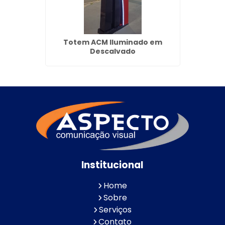
rooklin
Totem ACM Iluminado em
Pai
Descalvado
Jard
Institucional
Home
Sobre
Serviços
Contato