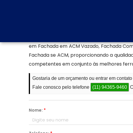
ou projetos personalizados.
Produção de fachada ACM
Se destacando no setor de FACHADAS DE A
objetivo de prestar uma excelente assess
em Fachada em ACM Vazado, Fachada Comun
Fachada se ACM, proporcionando a qualidad
competentes em conjunto às melhores fer
Gostaria de um orçamento ou entrar em conta
Fale conosco pelo telefone
(11) 94365-9460
O
Nome:
*