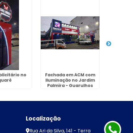
licitário no
Fachada em ACM com
Empresa 
guaré
Iluminação no Jardim
ACM n
Palmira - Guarulhos
Residenc
Gu
Localização
Rua Ari da Silva, 141 - Terra