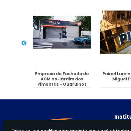
Aluminio e
Empresa de Fachada de
Painel Lumi
 em Itaim
ACM no Jardim dos
Miguel P
Pimentas - Guarulhos
Insti
Hom
Este site usa cookies para garantir que você obtenha 