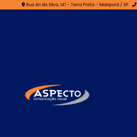
Rua Ari da Silva, 141 - Terra Preta - Mairiporã / SP
Fachada ACM em Nov
Home
»
Informações
»
Fachada ACM em Nova Odess
Se você está procurando por especialist
composição positiva, comunicação visual e
certo! Seja bem-vindo a Aspecto Comunic
materiais gráficos personalizados para com
navegando em nosso site para conferir o c
disponíveis e fale diretamente com nosso a