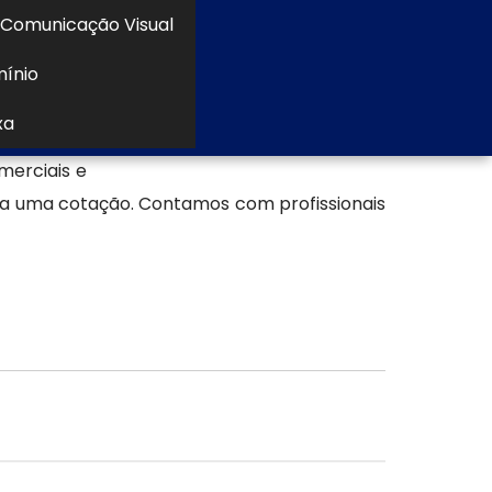
Comunicação Visual
mínio
tua com o
xa
sa, quanto
erciais e
ça uma cotação. Contamos com profissionais