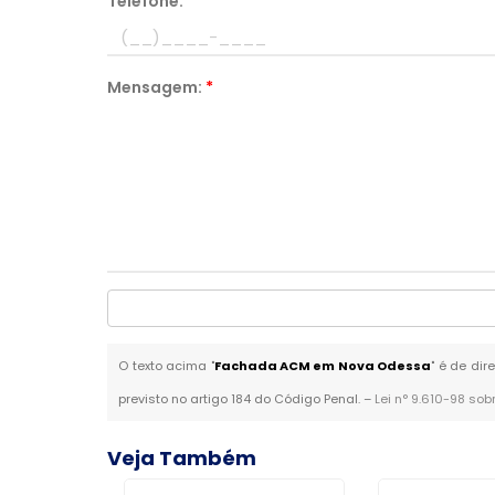
Telefone:
*
Mensagem:
*
O texto acima "
Fachada ACM em Nova Odessa
" é de dir
previsto no artigo 184 do Código Penal. –
Lei n° 9.610-98 sob
Veja Também