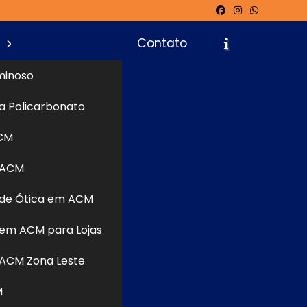
s
Contato
minoso
a Policarbonato
icite um Orçamento
Chame no WhatsApp
CM
 ACM
Informações
r com uma
de Ótica em ACM
ou o lugar
imento de
em ACM para Lojas
? Continue
ACM Zona Leste
omunicação
orçamentos
M