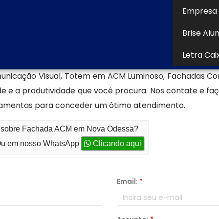
Empresa 
Brise Alu
CM/ENTRE OUTROS, a Aspecto Comunicação Visual Ltda a
Letra Cai
oria tanto nas questões de Fachada ACM em Nova Odes
icação Visual, Totem em ACM Luminoso, Fachadas Com
e e a produtividade que você procura. Nos contate e fa
ramentas para conceder um ótimo atendimento.
to sobre Fachada ACM em Nova Odessa?
u em nosso WhatsApp
Clicando aqui
Email:
*