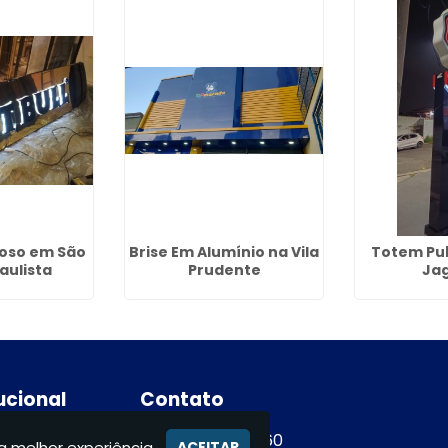
noso em São
Brise Em Alumínio na Vila
Totem Pub
aulista
Prudente
Ja
tucional
Contato
e
(11) 94365-9460
a melhor experiência.
ACEITAR