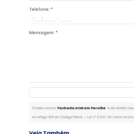
Telefone:
*
Mensagem:
*
O texto acima "
Fachada ACM em Peruíbe
" é de direito r
no artigo 184 do Código Penal. –
Lei n° 9.610-98 sobre direit
Veja Também