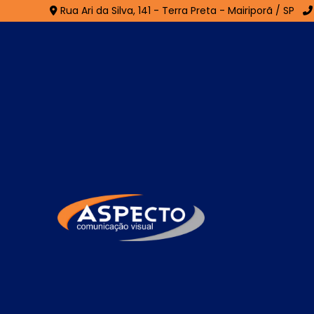
Rua Ari da Silva, 141 - Terra Preta - Mairiporã / SP
Fachada ACM em Per
Home
»
Informações
»
Fachada ACM em Peruíbe
Se você está procurando por especiali
composição positiva, comunicação visual e
certo! Seja bem-vindo a Aspecto Comunic
materiais gráficos personalizados para com
navegando em nosso site para conferir o c
disponíveis e fale diretamente com nosso a