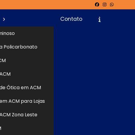
s
Contato
minoso
a Policarbonato
icite um Orçamento
Chame no WhatsApp
CM
 ACM
Informações
r com uma
de Ótica em ACM
ou o lugar
imento de
em ACM para Lojas
? Continue
ACM Zona Leste
omunicação
orçamentos
M