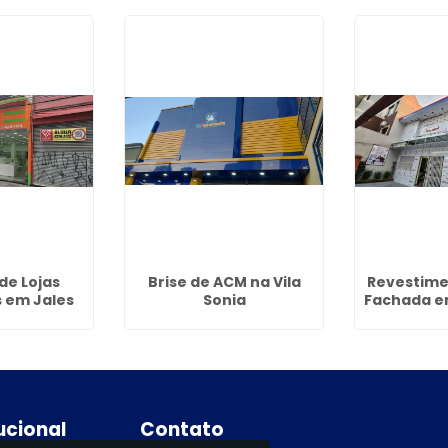
de Lojas
Brise de ACM na Vila
Revestim
 em Jales
Sonia
Fachada e
tucional
Contato