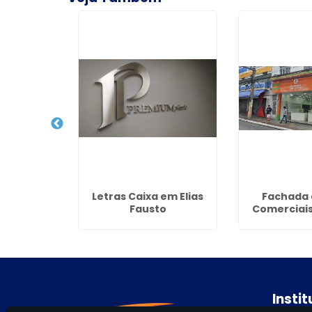
so Fachada
Letras Caixa em Elias
Fachada 
bu
Fausto
Comerciais
Insti