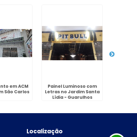
ento em ACM
Painel Luminoso com
Fachada 
m São Carlos
Letras no Jardim Santa
Ib
Lídia - Guarulhos
Localização