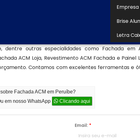
Empresa 
Brise Alu
sos presentes no mercado, a Aspecto Comunicação Visu
Letra Cai
RE OUTROS pois tem como objetivo proporcionar uma 
e, dentre outras especialidades como Fachada e
 Fachada ACM Loja, Revestimento ACM Fachada e Painel
m orçamento. Contamos com excelentes ferramentas e óti
to sobre Fachada ACM em Peruíbe?
u em nosso WhatsApp
Clicando aqui
Email:
*