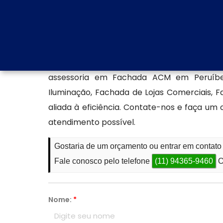
ou projetos personalizados.
Produção de fachada ACM
Investindo na obtenção dos melhores recur
destaca no setor de FACHADAS DE ACM/ENT
assessoria em Fachada ACM em Peruíb
Iluminação, Fachada de Lojas Comerciais,
aliada à eficiência. Contate-nos e faça u
atendimento possível.
Gostaria de um orçamento ou entrar em conta
Fale conosco pelo telefone
(11) 94365-9460
O
Nome:
*