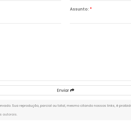
Assunto:
*
Enviar
eservado. Sua reprodução, parcial ou total, mesmo citando nossos links, é proibi
os autorais
.