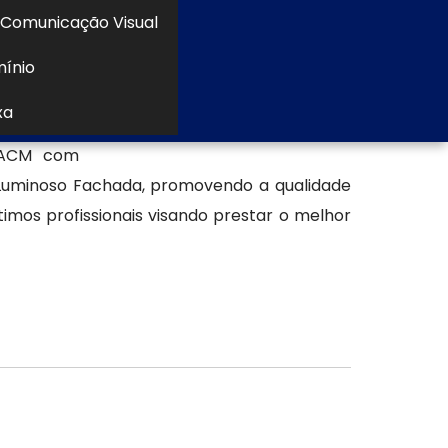
Comunicação Visual
mínio
al Ltda se
xa
excelente
m ACM com
 Luminoso Fachada, promovendo a qualidade
mos profissionais visando prestar o melhor