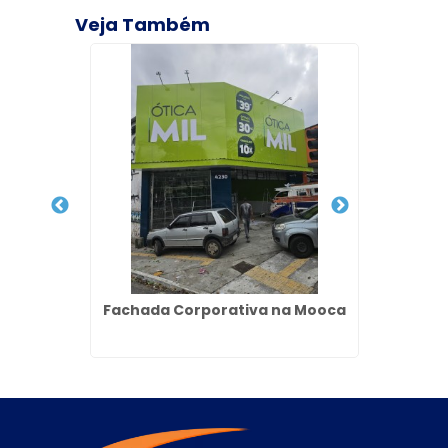
Veja Também
minação
Fachada Corporativa na Mooca
L
rulhos