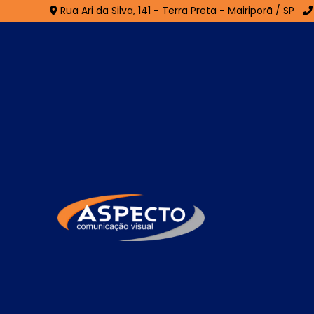
Rua Ari da Silva, 141 - Terra Preta - Mairiporã / SP
Fachada ACM em Rio 
Home
»
Informações
»
Fachada ACM em Rio das Pedr
A
Fachada ACM em Rio das Pedras
é 
modernidade e identidade visual marcan
alumínio composto, essa fachada apresenta 
fácil de instalar. Sua superfície lisa per
que valorizam o design arquitetônico. A F
térmico do ambiente e exige baixa manu