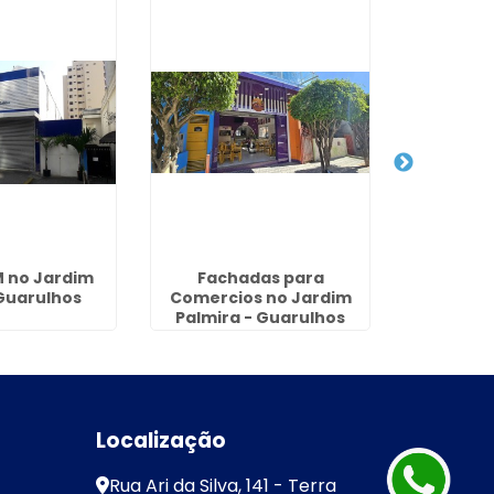
M no Jardim
Fachadas para
Fachada 
 Guarulhos
Comercios no Jardim
Am
Palmira - Guarulhos
Localização
Rua Ari da Silva, 141 - Terra