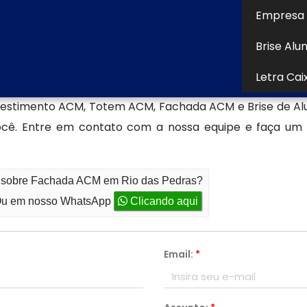
 atual.
Empresa 
Brise Alu
ADAS DE ACM/ENTRE OUTROS conseguimos nos destacar
Letra Cai
cto Comunicação Visual Ltda que vem proporcionando
vestimento ACM, Totem ACM, Fachada ACM e Brise de Al
você. Entre em contato com a nossa equipe e faça 
to sobre Fachada ACM em Rio das Pedras?
u em nosso WhatsApp
Clicando aqui
Email:
*