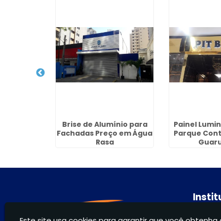
uminado em
Brise de Alumínio para
Painel Lumin
cetuba
Fachadas Preço em Água
Parque Conti
Rasa
Guaru
Insti
Hom
Este site usa cookies para garantir que você obtenha 