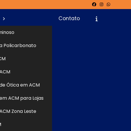
s
Contato
minoso
a Policarbonato
icite um Orçamento
Chame no WhatsApp
CM
 ACM
Informações
uem busca
de Ótica em ACM
ainéis de
ser leve e
em ACM para Lojas
e recortes
ACM Zona Leste
isolamento
inhada às
M