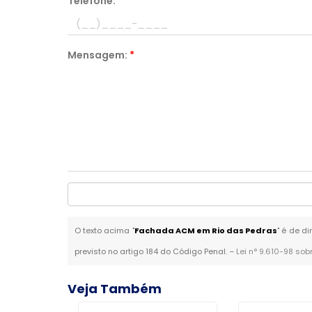
Telefone:
*
Mensagem:
*
O texto acima "
Fachada ACM em Rio das Pedras
" é de d
previsto no artigo 184 do Código Penal. –
Lei n° 9.610-98 sob
Veja Também