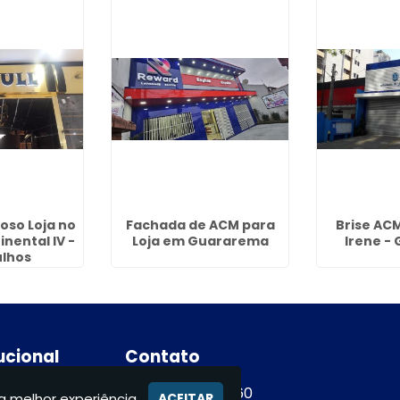
oso Loja no
Fachada de ACM para
Brise AC
nental IV -
Loja em Guararema
Irene -
lhos
tucional
Contato
e
(11) 94365-9460
a melhor experiência.
ACEITAR