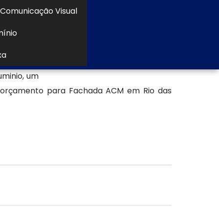
Comunicação Visual
mínio
 entre as
xa
, além de
uminio, um
um orçamento para Fachada ACM em Rio das