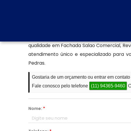
exigências estéticas e funcionais do mercado
Produção de fachada ACM
Com diversos empresas no ramo de FACH
empresas de maior credibilidade, a Aspe
qualidade em Fachada Salao Comercial, Re
atendimento único e especializado para 
Pedras.
Gostaria de um orçamento ou entrar em conta
Fale conosco pelo telefone
(11) 94365-9460
O
Nome:
*