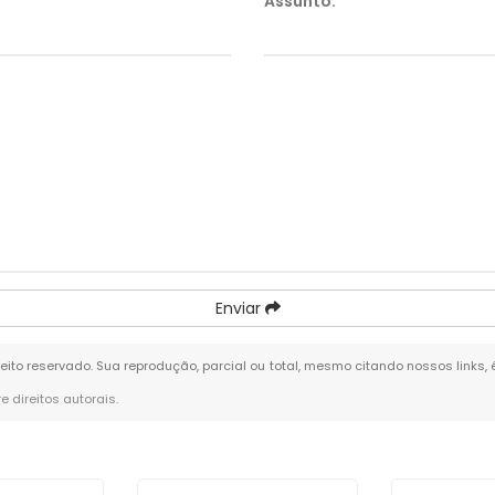
Assunto:
*
Enviar
ireito reservado. Sua reprodução, parcial ou total, mesmo citando nossos links,
re direitos autorais
.