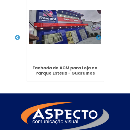
Verde
Fachada de ACM para Loja no
Painel
Parque Estella - Guarulhos