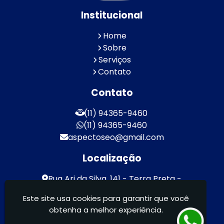
Institucional
Home
Sobre
Serviços
Contato
Contato
(11) 94365-9460
(11) 94365-9460
aspectoseo@gmail.com
Localização
Rua Ari da Silva, 141 - Terra Preta -
Mairiporã / SP - CEP: 07600-000
Este site usa cookies para garantir que você
obtenha a melhor experiência.
Aspecto Comunicação Visual Ltda -
FACHADAS DE ACM/ENTRE OUTROS