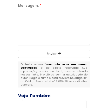
Mensagem:
*
Enviar
O texto acima "
Fachada ACM em Santa
Gertrudes
" é de direito reservado. Sua
reprodução, parcial ou total, mesmo citando
nossos links, é proibida sem a autorização do
autor. Plágio é crime e está previsto no artigo 184
do Código Penal. –
Lei n° 9.610-98 sobre direitos
autorais
.
Veja Também