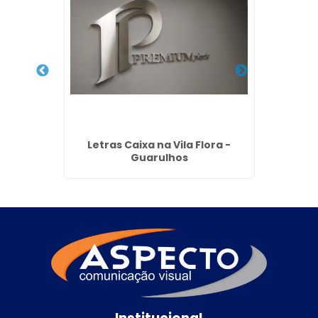
no Ponte
Letras Caixa na Vila Flora -
Pain
Guarulhos
Cidad