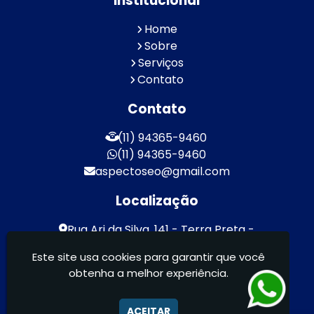
Institucional
Home
Sobre
Serviços
Contato
Contato
(11) 94365-9460
(11) 94365-9460
aspectoseo@gmail.com
Localização
Rua Ari da Silva, 141 - Terra Preta -
Mairiporã / SP - CEP: 07600-000
Este site usa cookies para garantir que você
obtenha a melhor experiência.
Aspecto Comunicação Visual Ltda -
FACHADAS DE ACM/ENTRE OUTROS
ACEITAR