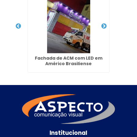
ja em
Fachada de ACM com LED em
Letra C
Américo Brasiliense
Institucional