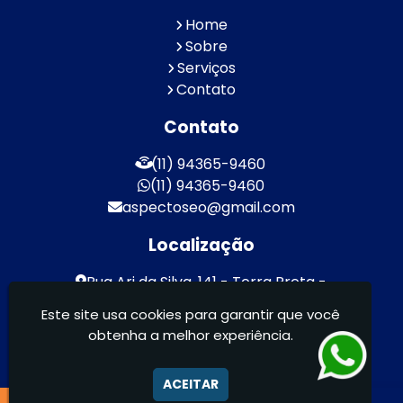
Home
Sobre
Serviços
Contato
Contato
(11) 94365-9460
(11) 94365-9460
aspectoseo@gmail.com
Localização
Rua Ari da Silva, 141 - Terra Preta -
Mairiporã / SP - CEP: 07600-000
Este site usa cookies para garantir que você
obtenha a melhor experiência.
Aspecto Comunicação Visual Ltda -
FACHADAS DE ACM/ENTRE OUTROS
ACEITAR