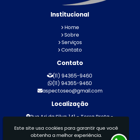
Institucional
Home
Sobre
Serviços
Contato
Contato
(11) 94365-9460
(11) 94365-9460
aspectoseo@gmail.com
Localização
Rua Ari da Silva, 141 - Terra Preta -
Mairiporã / SP - CEP: 07600-000
Este site usa cookies para garantir que você
obtenha a melhor experiência.
Aspecto Comunicação Visual Ltda -