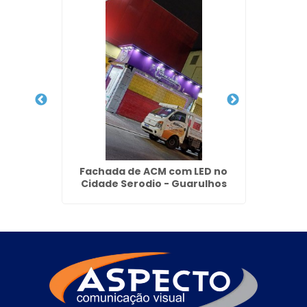
ja em
Fachada de ACM com LED no
Fachad
Cidade Serodio - Guarulhos