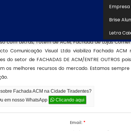
tenção, sendo uma solução durável, econômica e al
Empresa 
 atual.
Brise Alu
Letra Cai
oso com Letras, Totem de ACM, Fachada de Lojas Comerci
to Comunicação Visual Ltda viabiliza Fachada ACM 
deres do setor de FACHADAS DE ACM/ENTRE OUTROS pois
 com os melhores recursos do mercado. Estamos sempre 
ção.
o sobre Fachada ACM na Cidade Tiradentes?
u em nosso WhatsApp
Clicando aqui
Email:
*