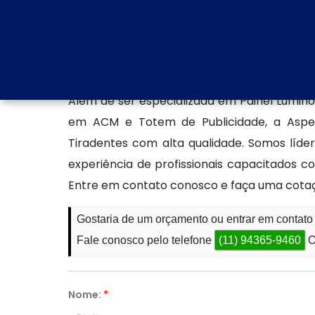
térmico do ambiente e exige baixa manu
exigências estéticas e funcionais do mercado
Produção de fachada ACM
Além de ser especializada em Painel Lumin
em ACM e Totem de Publicidade, a Aspec
Tiradentes com alta qualidade. Somos lí
experiência de profissionais capacitados
Entre em contato conosco e faça uma cota
Gostaria de um orçamento ou entrar em contat
Fale conosco pelo telefone
(11) 94365-9460
O
Nome:
*