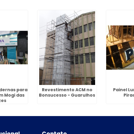
dernas para
Revestimento ACM no
Painel L
m Mogi das
Bonsucesso - Guarulhos
Pira
zes
tucional
Contato