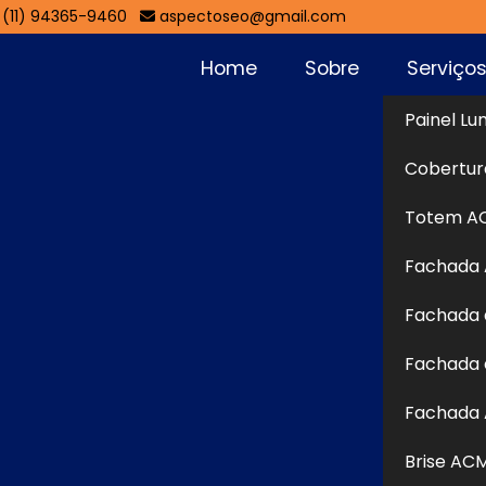
(11) 94365-9460
aspectoseo@gmail.com
Home
Sobre
Serviço
Painel Lu
ade
Cobertur
Sol
Totem A
Fachada
entes
Fachada 
é uma alternativa contemporânea e eficiente para q
Fachada 
te em estabelecimentos comerciais. Produzida com p
excelente resistência a variações climáticas, além de 
Fachada 
mite acabamento refinado, com diversas opções de cores 
Brise AC
chada ACM na Cidade Tiradentes ainda contribui para o 