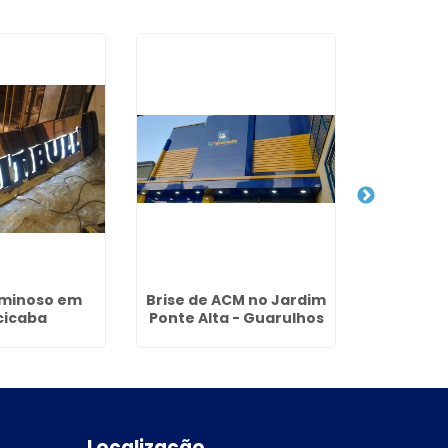
uminoso em
Brise de ACM no Jardim
Empresa 
cicaba
Ponte Alta - Guarulhos
ACM 
Localização