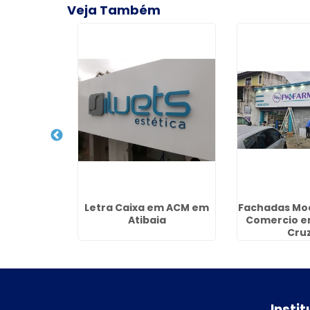
Veja Também
rciais em
Letra Caixa em ACM em
Fachadas Mo
i
Atibaia
Comercio e
Cru
Insti