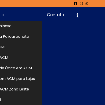
s
Contato
minoso
a Policarbonato
icite um Orçamento
Chame no WhatsApp
CM
 ACM
de Ótica em ACM
Informações
uem busca
em ACM para Lojas
ainéis de
ser leve e
ACM Zona Leste
e recortes
M
isolamento