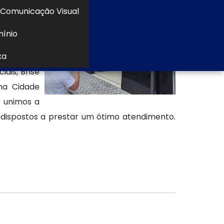
inhada às
Comunicação Visual
mínio
xa
ais, Brise
na Cidade
 unimos a
dispostos a prestar um ótimo atendimento.