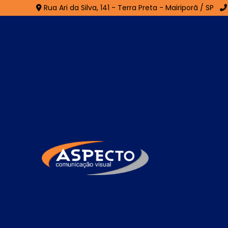
Rua Ari da Silva, 141 - Terra Preta - Mairiporã / SP
Fachada ACM na Cid
Tiradentes
Home
»
Informações
»
Fachada ACM na Cidade Tirad
A
Fachada ACM na Cidade Tiradentes
modernidade e identidade visual marcan
alumínio composto, essa fachada apresenta 
fácil de instalar. Sua superfície lisa per
que valorizam o design arquitetônico. A Fa