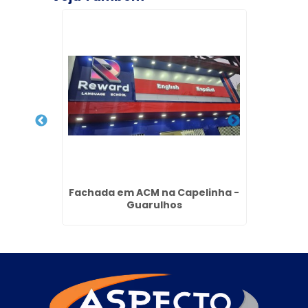
hada no
Fachada em ACM na Capelinha -
Facha
lhos
Guarulhos
P