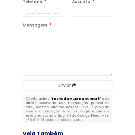
Telefone:
*
Assunto:
*
Mensagem:
*
Enviar
O texto acima "
Fachada ACM na Sumaré
" é de
direito reservado. Sua reprodução, parcial ou
total, mesmo citando nossos links, é proibida
sem a autorização do autor. Plágio é crime e
está previsto no artigo 184 do Código Penal. –
Lei
n° 9.610-98 sobre direitos autorais
.
Veja Também