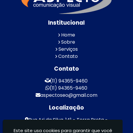
Institucional
Home
Sobre
Serviços
Contato
Contato
(11) 94365-9460
(11) 94365-9460
aspectoseo@gmail.com
Localização
Rua Ari da Silva, 141 - Terra Preta -
Mairiporã / SP - CEP: 07600-000
Este site usa cookies para garantir que você