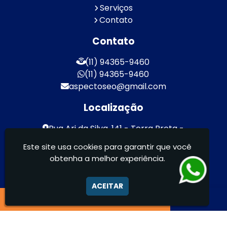
Serviços
Contato
Contato
(11) 94365-9460
(11) 94365-9460
aspectoseo@gmail.com
Localização
Rua Ari da Silva, 141 - Terra Preta -
Mairiporã / SP - CEP: 07600-000
Este site usa cookies para garantir que você
obtenha a melhor experiência.
Aspecto Comunicação Visual Ltda -
FACHADAS DE ACM/ENTRE OUTROS
ACEITAR