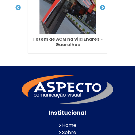
onato
Totem de ACM na Vila Endres -
Letra
e SP
Guarulhos
Institucional
Home
Sobre