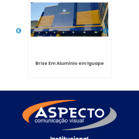
ED no
Brise Em Alumínio em Iguape
Cober
arulhos