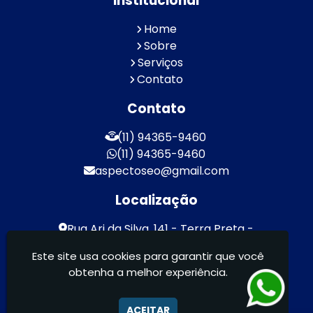
Institucional
Home
Sobre
Serviços
Contato
Contato
(11) 94365-9460
(11) 94365-9460
aspectoseo@gmail.com
Localização
Rua Ari da Silva, 141 - Terra Preta -
Mairiporã / SP - CEP: 07600-000
Este site usa cookies para garantir que você
obtenha a melhor experiência.
Aspecto Comunicação Visual Ltda -
FACHADAS DE ACM/ENTRE OUTROS
ACEITAR