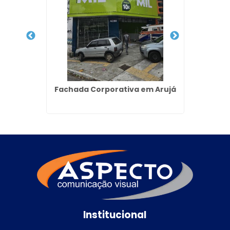
ara
Fachada Corporativa em Arujá
Tot
uçá
Institucional