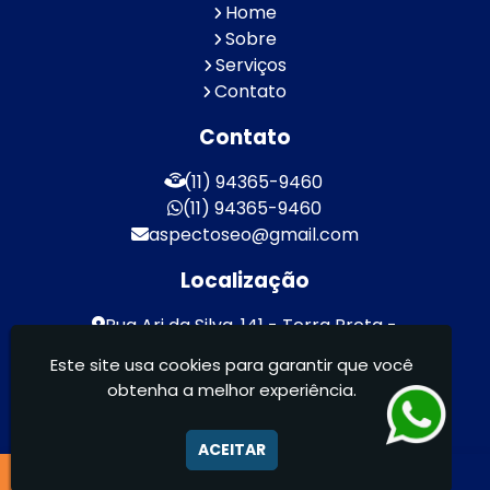
Home
Sobre
Serviços
Contato
Contato
(11) 94365-9460
(11) 94365-9460
aspectoseo@gmail.com
Localização
Rua Ari da Silva, 141 - Terra Preta -
Mairiporã / SP - CEP: 07600-000
Este site usa cookies para garantir que você
obtenha a melhor experiência.
Aspecto Comunicação Visual Ltda -
FACHADAS DE ACM/ENTRE OUTROS
ACEITAR