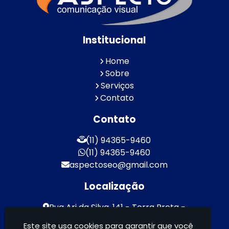
Institucional
Home
Sobre
Serviços
Contato
Contato
(11) 94365-9460
(11) 94365-9460
aspectoseo@gmail.com
Localização
Rua Ari da Silva, 141 - Terra Preta -
Mairiporã / SP - CEP: 07600-000
Este site usa cookies para garantir que você