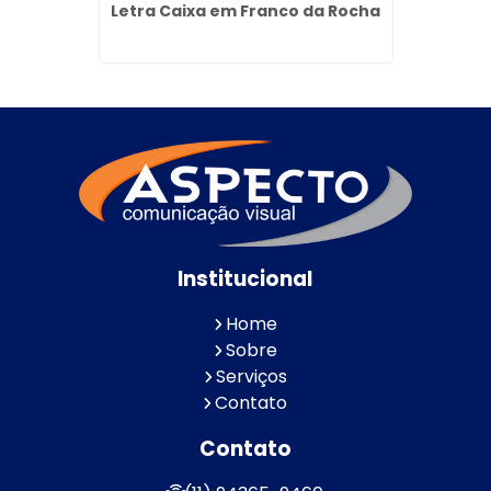
da na
Letra Caixa em Franco da Rocha
Fachad
Institucional
Home
Sobre
Serviços
Contato
Contato