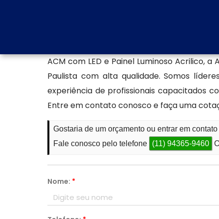
exigências estéticas e funcionais do mercado
Produção de fachada ACM
Além de ser especializada em Fachada Com
ACM com LED e Painel Luminoso Acrilico, a
Paulista com alta qualidade. Somos líd
experiência de profissionais capacitados
Entre em contato conosco e faça uma cota
Gostaria de um orçamento ou entrar em contat
Fale conosco pelo telefone
(11) 94365-9460
O
Nome:
*