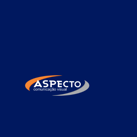
Rua Ari da Silva, 141 - Terra Preta - Mairiporã / SP
Fachada ACM no Jard
Home
»
Informações
»
Fachada ACM no Jardim Pauli
A
Fachada ACM no Jardim Paulista
é 
modernidade e identidade visual marcan
alumínio composto, essa fachada apresenta 
fácil de instalar. Sua superfície lisa per
que valorizam o design arquitetônico. A F
térmico do ambiente e exige baixa manu