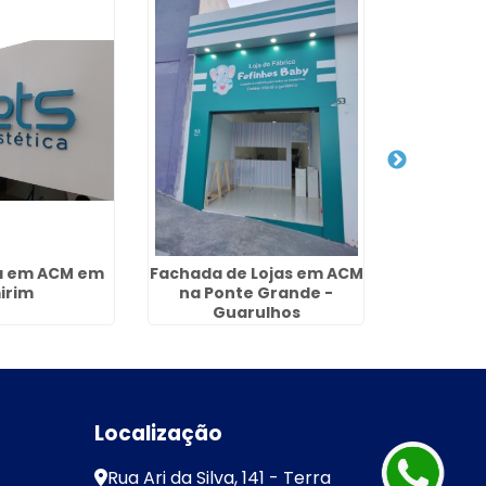
xa em ACM em
Fachada de Lojas em ACM
Fachada 
irim
na Ponte Grande -
no Jard
Guarulhos
Dutra 
Localização
Rua Ari da Silva, 141 - Terra