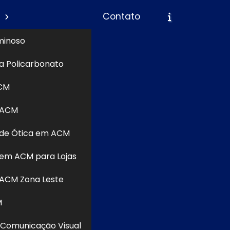
s
Contato
minoso
a Policarbonato
icite um Orçamento
Chame no WhatsApp
CM
 ACM
Informações
uem busca
de Ótica em ACM
ainéis de
ser leve e
em ACM para Lojas
e recortes
ACM Zona Leste
isolamento
inhada às
M