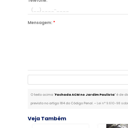
Telefone:
*
Mensagem:
*
O texto acima "
Fachada ACM no Jardim Paulista
" é de d
previsto no artigo 184 do Código Penal. –
Lei n° 9.610-98 sob
Veja Também