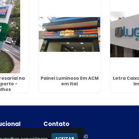
esarial na
Painel Luminoso Em ACM
Letra Cai
oporto -
em Itaí
Im
lhos
tucional
Contato
e
(11) 94365-9460
a melhor experiência.
ACEITAR