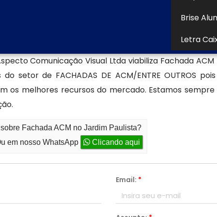
 atual.
Empresa 
Brise Alu
erciais, Fachadas Comerciais, Painel Luminoso Acm, 
Letra Cai
 Aspecto Comunicação Visual Ltda viabiliza Fachada ACM
eres do setor de FACHADAS DE ACM/ENTRE OUTROS pois
 com os melhores recursos do mercado. Estamos sempre 
ção.
o sobre Fachada ACM no Jardim Paulista?
u em nosso WhatsApp
Clicando aqui
Email:
*