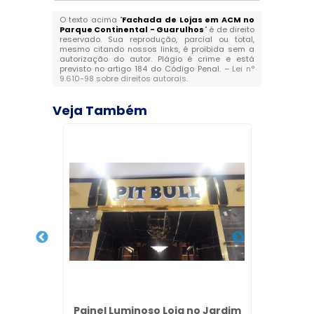
O texto acima "
Fachada de Lojas em ACM no
Parque Continental - Guarulhos
" é de direito
reservado. Sua reprodução, parcial ou total,
mesmo citando nossos links, é proibida sem a
autorização do autor. Plágio é crime e está
previsto no artigo 184 do Código Penal. –
Lei n°
9.610-98 sobre direitos autorais
.
Veja Também
Guarujá
Painel Luminoso Loja no Jardim
Tote