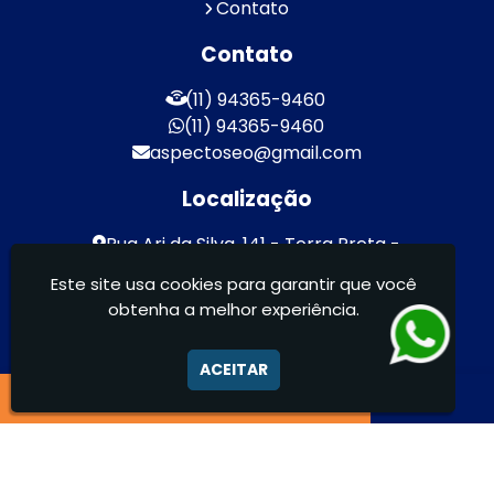
Contato
Contato
(11) 94365-9460
(11) 94365-9460
aspectoseo@gmail.com
Localização
Rua Ari da Silva, 141 - Terra Preta -
Mairiporã / SP - CEP: 07600-000
Este site usa cookies para garantir que você
obtenha a melhor experiência.
Aspecto Comunicação Visual Ltda -
FACHADAS DE ACM/ENTRE OUTROS
ACEITAR