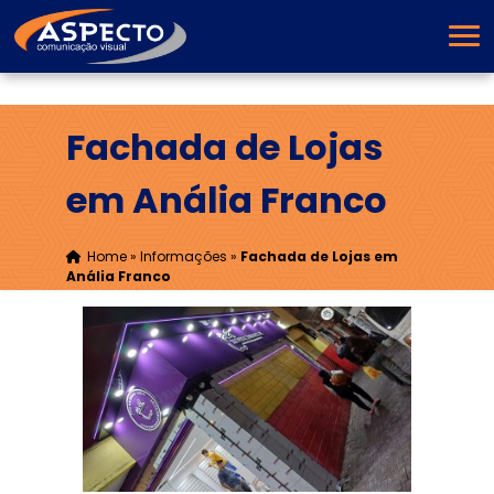
Fachada de Lojas
em Anália Franco
Home
»
Informações
»
Fachada de Lojas em
Anália Franco