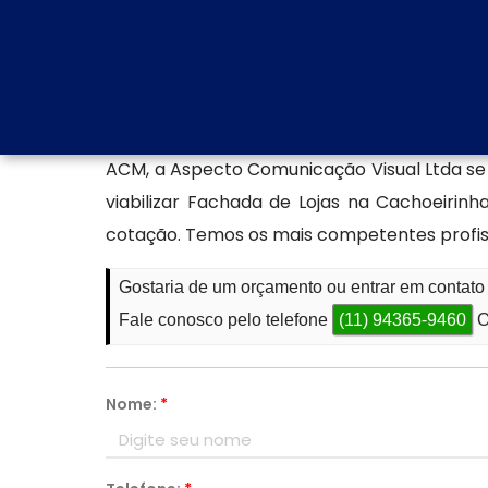
com nosso atendimento especializado par
personalizados.
Empresa especializada em f
Sendo especialista em Painel Luminoso Acr
ACM, a Aspecto Comunicação Visual Ltda 
viabilizar Fachada de Lojas na Cachoeirin
cotação. Temos os mais competentes profiss
Gostaria de um orçamento ou entrar em contat
Fale conosco pelo telefone
(11) 94365-9460
O
Nome:
*