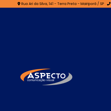
Rua Ari da Silva, 141 - Terra Preta - Mairiporã / SP
Fachada de Lojas na 
Home
»
Informações
»
Fachada de Lojas na Cachoeir
Se você está procurando por especialis
auxiliar com uma composição positiva, comu
empresa, encontrou o lugar certo! Seja 
especializada em desenvolvimento de mater
Quer saber mais sobre nossas soluções?
catálogo completo. Se preferir, utilize os