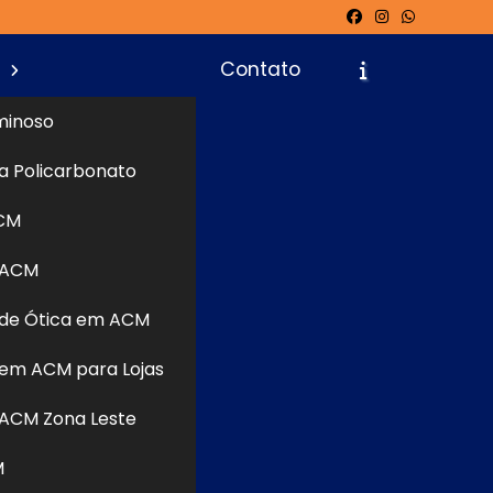
s
Contato
minoso
a Policarbonato
icite um Orçamento
Chame no WhatsApp
CM
 ACM
Informações
de Ótica em ACM
em ACM para Lojas
ACM Zona Leste
M