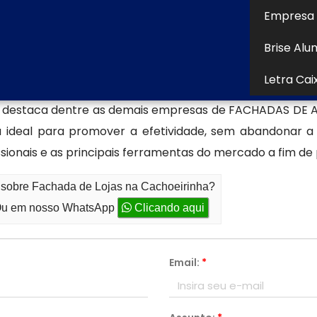
a tirar dúvidas, solicitar orçamentos ou projetos
Empresa 
Brise Alu
achada de lojas
Letra Cai
ilico, Totem ACM Iluminado, Cobertura em Policarbona
se destaca dentre as demais empresas de FACHADAS DE 
ha ideal para promover a efetividade, sem abandonar a
ionais e as principais ferramentas do mercado a fim de 
o sobre Fachada de Lojas na Cachoeirinha?
u em nosso WhatsApp
Clicando aqui
Email:
*