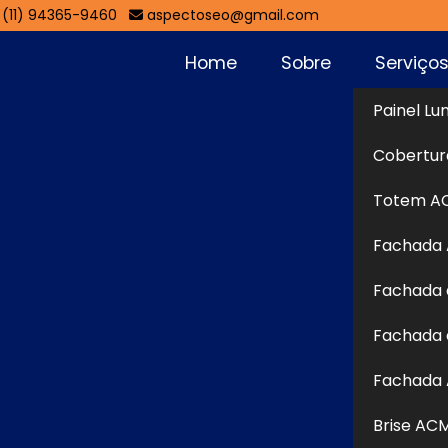
(11) 94365-9460
aspectoseo@gmail.com
Home
Sobre
Serviço
Painel Lu
Cachoeirinha
Cobertur
Sol
Totem A
inha
Fachada
tas em
Fachada de Lojas na Cachoeirinha
para te
Fachada 
nicação visual especializada e personalizada para sua
bem-vindo a Aspecto Comunicação Visual, uma empresa
Fachada 
iais gráficos personalizados para comunicação visual.
Fachada 
 Continue navegando em nosso site para conferir o
 canais de comunicação disponíveis e fale diretamente
Brise AC