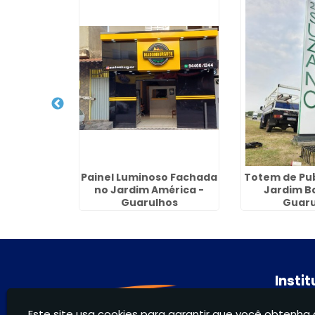
 Lojas no
Painel Luminoso Fachada
Totem de Pub
orada -
no Jardim América -
Jardim B
hos
Guarulhos
Guaru
Insti
Hom
Este site usa cookies para garantir que você obtenha 