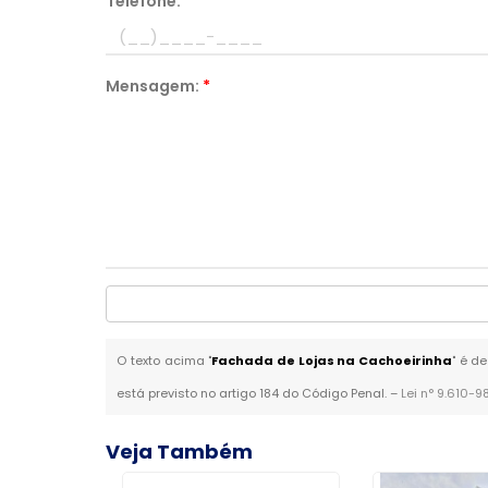
Telefone:
*
Mensagem:
*
O texto acima "
Fachada de Lojas na Cachoeirinha
" é d
está previsto no artigo 184 do Código Penal. –
Lei n° 9.610-9
Veja Também