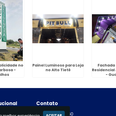
licidade no
Painel Luminoso para Loja
Fachada 
arbosa -
no Alto Tietê
Residencial
lhos
- Gu
tucional
Contato
e
(11) 94365-9460
a melhor experiência.
ACEITAR