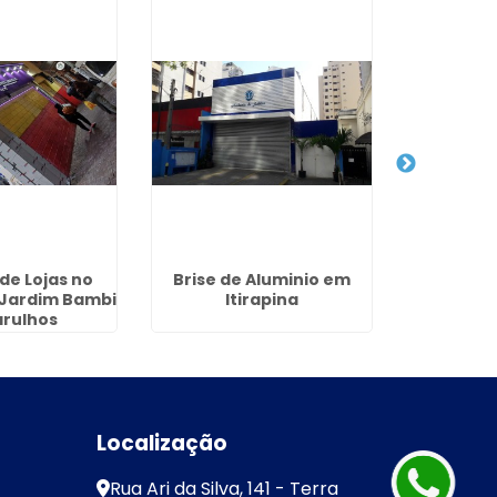
de Lojas no
Brise de Aluminio em
Painel L
 Jardim Bambi
Itirapina
em
arulhos
Localização
Rua Ari da Silva, 141 - Terra