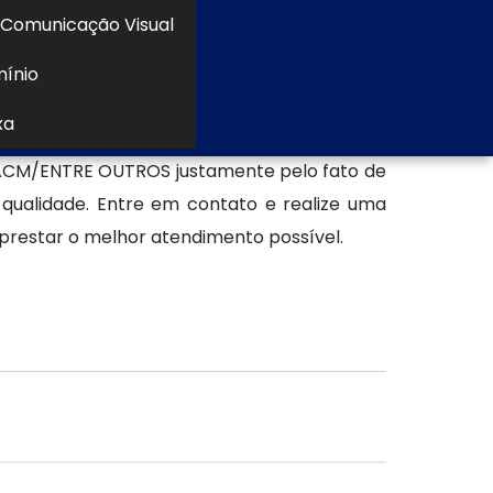
Comunicação Visual
mínio
xa
to Alveolar, Totem de ACM e Letra Caixa em
ACM/ENTRE OUTROS justamente pelo fato de
 qualidade. Entre em contato e realize uma
prestar o melhor atendimento possível.