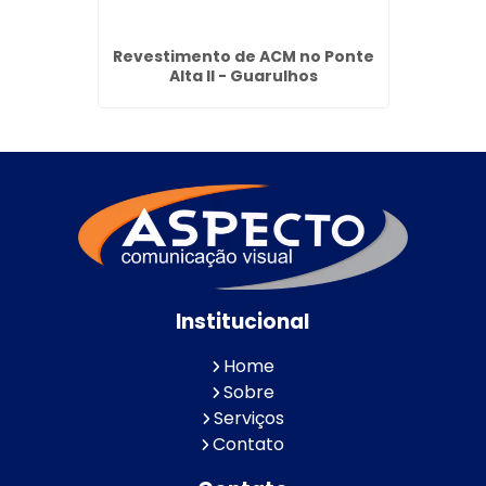
Jardim
Revestimento de ACM no Ponte
Fach
s
Alta II - Guarulhos
Institucional
Home
Sobre
Serviços
Contato