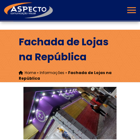
Fachada de Lojas
na República
Home
»
Informações
»
Fachada de Lojas na
República