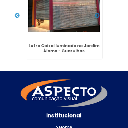
em
Letra Caixa Iluminada no Jardim
Fach
Álamo - Guarulhos
Jardi
Institucional
Home