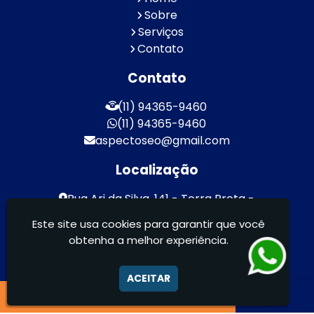
Sobre
Serviços
Contato
Contato
(11) 94365-9460
(11) 94365-9460
aspectoseo@gmail.com
Localização
Rua Ari da Silva, 141 - Terra Preta -
Mairiporã / SP - CEP: 07600-000
Este site usa cookies para garantir que você
obtenha a melhor experiência.
Aspecto Comunicação Visual Ltda -
FACHADAS DE ACM/ENTRE OUTROS
ACEITAR