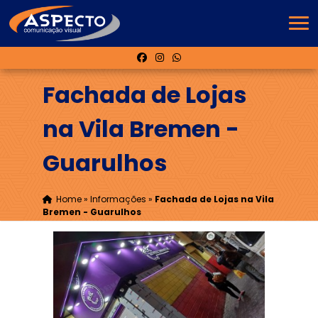
Fachada de Lojas
na Vila Bremen -
Guarulhos
Home
»
Informações
»
Fachada de Lojas na Vila
Bremen - Guarulhos