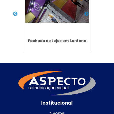
onato
Fachada de Lojas em Santana
Pain
bal
Institucional
Home