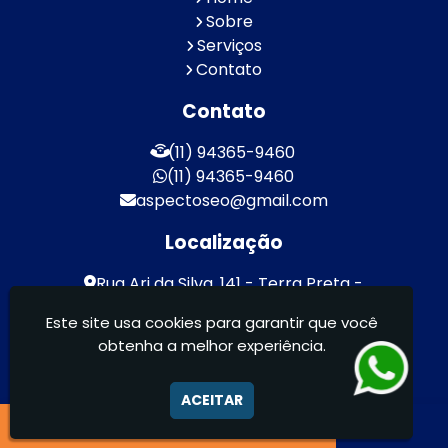
Sobre
Serviços
Contato
Contato
(11) 94365-9460
(11) 94365-9460
aspectoseo@gmail.com
Localização
Rua Ari da Silva, 141 - Terra Preta -
Mairiporã / SP - CEP: 07600-000
Este site usa cookies para garantir que você
obtenha a melhor experiência.
Aspecto Comunicação Visual Ltda -
FACHADAS DE ACM/ENTRE OUTROS
ACEITAR