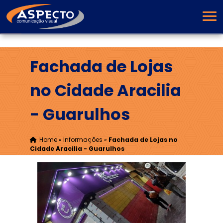
Fachada de Lojas
no Cidade Aracilia
- Guarulhos
Home
»
Informações
»
Fachada de Lojas no
Cidade Aracilia - Guarulhos