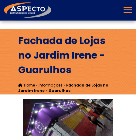
Fachada de Lojas
no Jardim Irene -
Guarulhos
Home
»
Informações
»
Fachada de Lojas no
Jardim Irene - Guarulhos