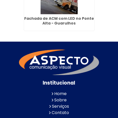
dim dos
Fachada de ACM com LED no Ponte
Letra 
os
Alta - Guarulhos
Jardi
Institucional
Home
Sobre
Serviços
Contato