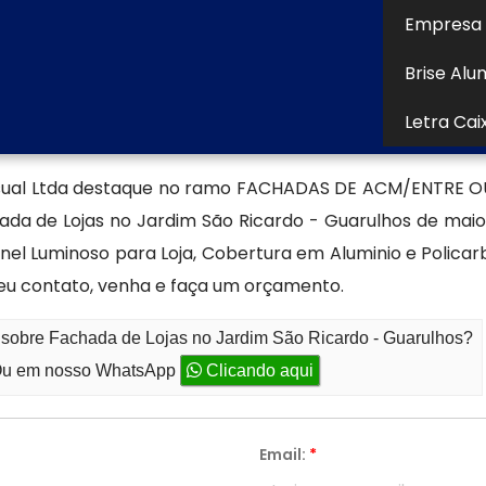
rir, utilize os canais de comunicação disponíveis e fale
Empresa 
alizado para tirar dúvidas, solicitar orçamentos ou
Brise Alu
Letra Cai
achada de lojas
ual Ltda destaque no ramo FACHADAS DE ACM/ENTRE OU
hada de Lojas no Jardim São Ricardo - Guarulhos de mai
nel Luminoso para Loja, Cobertura em Aluminio e Polic
eu contato, venha e faça um orçamento.
 sobre Fachada de Lojas no Jardim São Ricardo - Guarulhos?
u em nosso WhatsApp
Clicando aqui
Email:
*