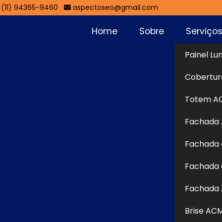
(11) 94365-9460
aspectoseo@gmail.com
Home
Sobre
Serviço
Painel Lu
Jardim São
Cobertur
Sol
Totem A
Fachada
ão Ricardo - Guarulhos
Fachada 
tas em
Fachada de Lojas no Jardim São Ricardo -
Fachada 
osição positiva, comunicação visual especializada e
 o lugar certo! Seja bem-vindo a Aspecto Comunicação
Fachada 
nvolvimento de materiais gráficos personalizados para
Brise AC
e nossas soluções? Continue navegando em nosso site