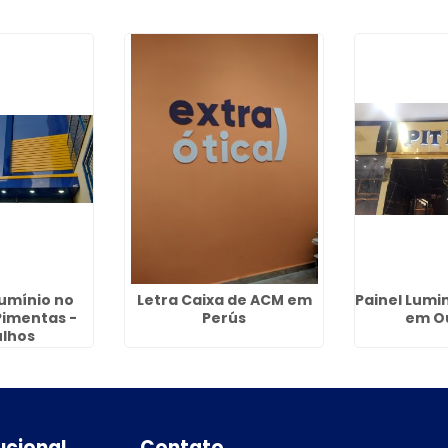
lumínio no
Letra Caixa de ACM em
Painel Lumi
Pimentas -
Perús
em O
lhos
tucional
Contato