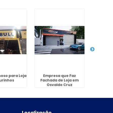
noso para Loja
Empresa que Faz
Facha
urinhos
Fachada de Loja em
Comercia
Osvaldo Cruz
Localização