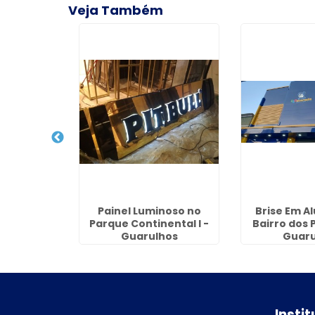
Veja Também
no Jardim
Painel Luminoso no
Brise Em A
rulhos
Parque Continental I -
Bairro dos 
Guarulhos
Guaru
Insti