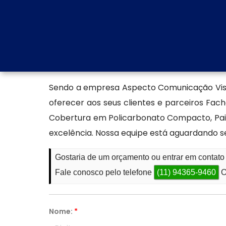
para conferir o catálogo completo. Se prefe
diretamente com nosso atendimento especi
projetos personalizados.
Empresa especializada em f
Sendo a empresa Aspecto Comunicação Vis
oferecer aos seus clientes e parceiros Fac
Cobertura em Policarbonato Compacto, Pai
excelência. Nossa equipe está aguardando s
Gostaria de um orçamento ou entrar em contato
Fale conosco pelo telefone
(11) 94365-9460
O
Nome:
*