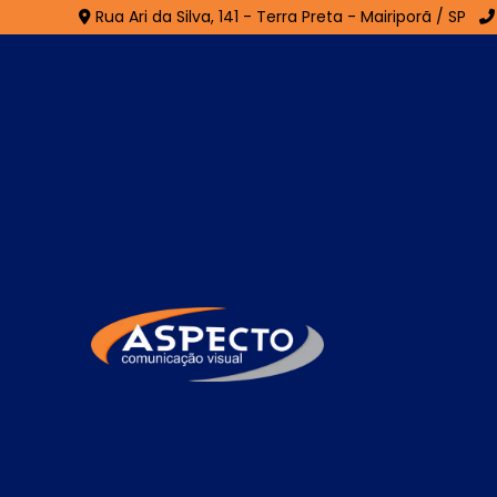
Rua Ari da Silva, 141 - Terra Preta - Mairiporã / SP
Fachada de Lojas no 
Ricardo - Guarulhos
Home
»
Informações
»
Fachada de Lojas no Jardim S
Se você está procurando por especialis
Guarulhos
para te auxiliar com uma comp
personalizada para sua empresa, encontrou
Visual, uma empresa especializada em dese
comunicação visual. Quer saber mais sobr