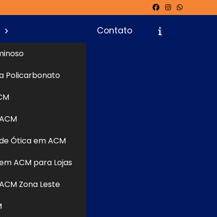
s
Contato
minoso
a Policarbonato
icite um Orçamento
Chame no WhatsApp
CM
 ACM
de Ótica em ACM
Informações
em ACM para Lojas
ACM Zona Leste
M