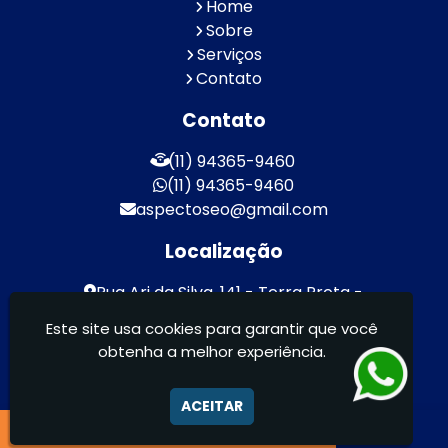
Home
Sobre
Serviços
Contato
Contato
(11) 94365-9460
(11) 94365-9460
aspectoseo@gmail.com
Localização
Rua Ari da Silva, 141 - Terra Preta -
Mairiporã / SP - CEP: 07600-000
Este site usa cookies para garantir que você
obtenha a melhor experiência.
Aspecto Comunicação Visual Ltda -
FACHADAS DE ACM/ENTRE OUTROS
ACEITAR