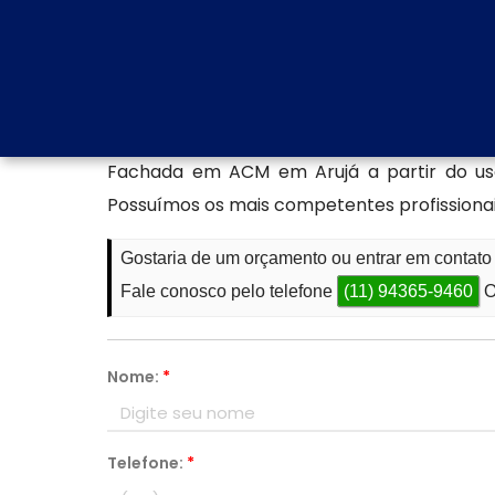
com nosso atendimento especializado para ti
Encontre uma empresa esp
A Aspecto Comunicação Visual Ltda é um
Fachadas Modernas para Comercio, Brise Em
Fachada em ACM em Arujá a partir do uso
Possuímos os mais competentes profissionai
Gostaria de um orçamento ou entrar em conta
Fale conosco pelo telefone
(11) 94365-9460
O
Nome:
*
Telefone:
*