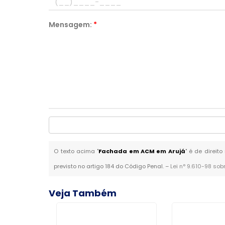
Mensagem:
*
O texto acima "
Fachada em ACM em Arujá
" é de direit
previsto no artigo 184 do Código Penal. –
Lei n° 9.610-98 sob
Veja Também