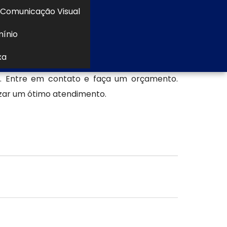
ados.
Comunicação Visual
a em ACM
mínio
ACM/ENTRE OUTROS, pois além de oferecer
xa
Letra Caixa de ACM de qualidade, viabiliza
s. Entre em contato e faça um orçamento.
izar um ótimo atendimento.