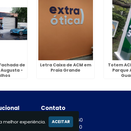
Fachada de
Letra Caixa de ACM em
Totem AC
 Augusta -
Praia Grande
Parque 
lhos
Gua
tucional
Contato
e
(11) 94365-9460
a melhor experiência.
ACEITAR
e
(11) 94365-9460