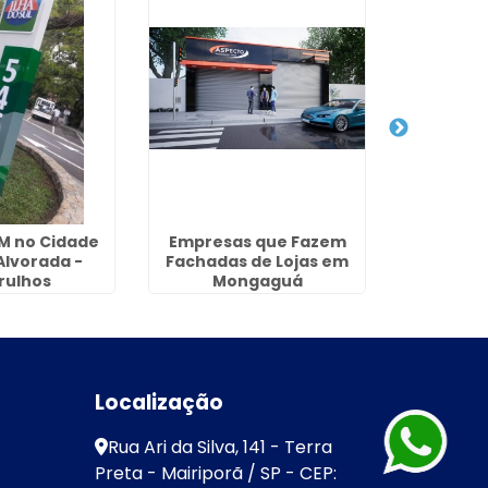
M no Cidade
Empresas que Fazem
Fachada 
Alvorada -
Fachadas de Lojas em
no Jardim
rulhos
Mongaguá
Gu
Localização
Rua Ari da Silva, 141 - Terra
Preta - Mairiporã / SP - CEP: