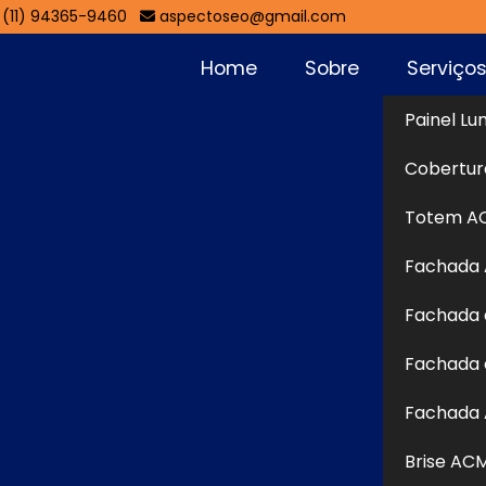
(11) 94365-9460
aspectoseo@gmail.com
Home
Sobre
Serviço
Painel Lu
Arujá
Cobertur
Sol
Totem A
Fachada
s em
Fachada em ACM em Arujá
para te auxiliar com
Fachada 
ual especializada e personalizada para sua empresa,
indo a Aspecto Comunicação Visual, uma empresa
Fachada 
iais gráficos personalizados para comunicação visual.
Fachada 
 Continue navegando em nosso site para conferir o
 canais de comunicação disponíveis e fale diretamente
Brise AC