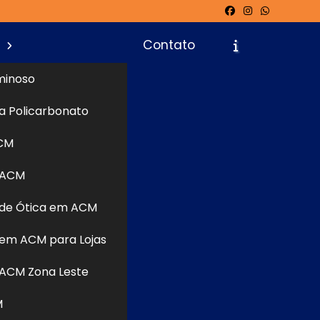
s
Contato
minoso
a Policarbonato
icite um Orçamento
Chame no WhatsApp
CM
 ACM
Informações
de Ótica em ACM
em ACM para Lojas
ACM Zona Leste
M