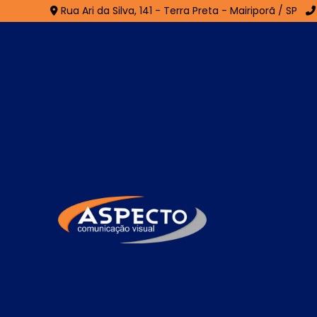
Rua Ari da Silva, 141 - Terra Preta - Mairiporã / SP
Fachada em ACM em 
Home
»
Informações
»
Fachada em ACM em Arujá
Se você está procurando por especialista
uma composição positiva, comunicação vis
encontrou o lugar certo! Seja bem-v
especializada em desenvolvimento de mater
Quer saber mais sobre nossas soluções?
catálogo completo. Se preferir, utilize os