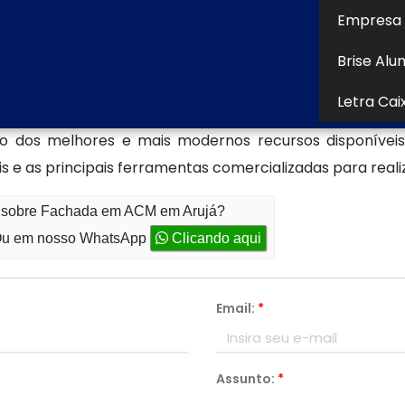
rar dúvidas, solicitar orçamentos ou projetos personaliz
Empresa 
ecializada em produção de fachad
Brise Alu
a das empresas de maior destaque em FACHADAS DE 
Letra Cai
 Alumínio, Painel Luminoso Acm, Fachada Comercial e 
 dos melhores e mais modernos recursos disponívei
s e as principais ferramentas comercializadas para real
to sobre Fachada em ACM em Arujá?
u em nosso WhatsApp
Clicando aqui
Email:
*
Assunto:
*