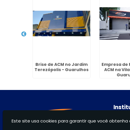
rciais no
Brise de ACM no Jardim
Empresa de 
tawa -
Terezópolis - Guarulhos
ACM na Vila
hos
Guaru
Insti
Hom
Este site usa cookies para garantir que você obtenha 
Sobr