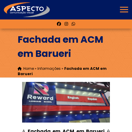
Fachada em ACM
em Barueri
Home
»
Informações
»
Fachada em ACM em
Barueri
A
Fachada em ACM em Barueri
é