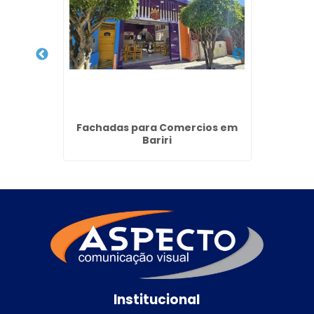
onato
Fachadas para Comercios em
Bris
lista
Bariri
Institucional