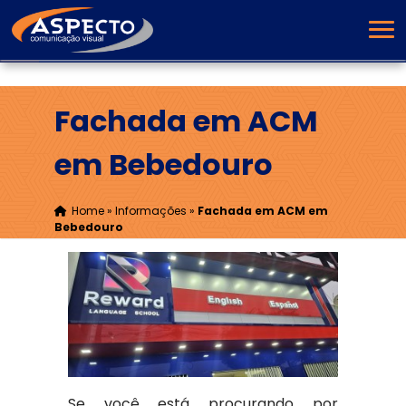
Fachada em ACM
em Bebedouro
Home
»
Informações
»
Fachada em ACM em
Bebedouro
Se você está procurando por