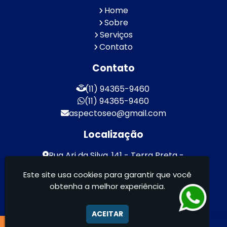
Home
Sobre
Serviços
Contato
Contato
(11) 94365-9460
(11) 94365-9460
aspectoseo@gmail.com
Localização
Rua Ari da Silva, 141 - Terra Preta -
Mairiporã / SP - CEP: 07600-000
Este site usa cookies para garantir que você
obtenha a melhor experiência.
Aspecto Comunicação Visual Ltda -
FACHADAS DE ACM/ENTRE OUTROS
ACEITAR