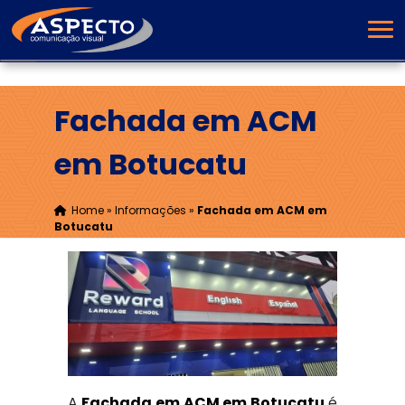
Fachada em ACM
em Botucatu
Home
»
Informações
»
Fachada em ACM em
Botucatu
A
Fachada em ACM em Botucatu
é