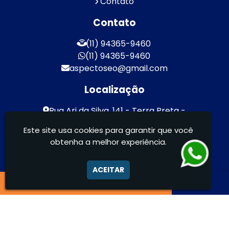
Contato
Contato
(11) 94365-9460
(11) 94365-9460
aspectoseo@gmail.com
Localização
Rua Ari da Silva, 141 - Terra Preta -
Mairiporã / SP - CEP: 07600-000
Este site usa cookies para garantir que você
obtenha a melhor experiência.
Aspecto Comunicação Visual Ltda -
FACHADAS DE ACM/ENTRE OUTROS
ACEITAR