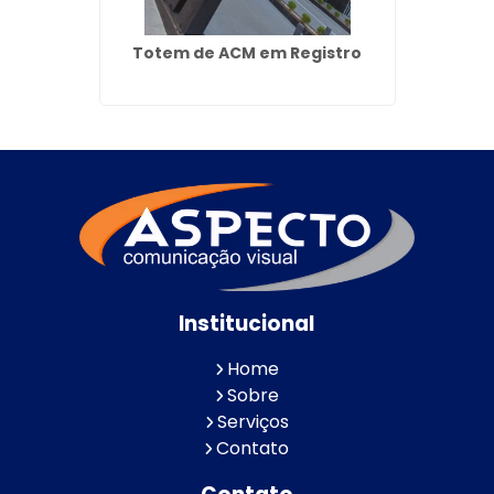
o e
Totem de ACM em Registro
Fa
pemba
Institucional
Home
Sobre
Serviços
Contato