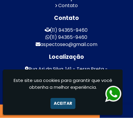
Contato
Contato
(11) 94365-9460
(11) 94365-9460
aspectoseo@gmail.com
Localização
Rua Ari da Silva, 141 - Terra Preta -
Mairiporã / SP - CEP: 07600-000
Este site usa cookies para garantir que você
obtenha a melhor experiência.
Aspecto Comunicação Visual Ltda -
FACHADAS DE ACM/ENTRE OUTROS
ACEITAR