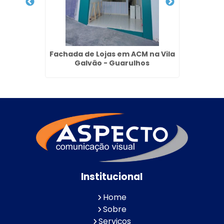
na Vila
Fachada de Lojas em ACM na Vila
Fachad
s
Galvão - Guarulhos
Institucional
Home
Sobre
Serviços