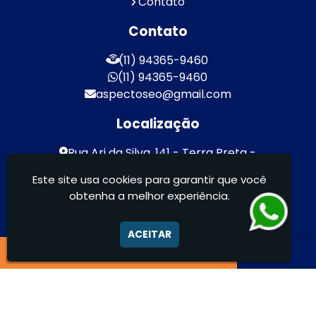
Contato
Contato
(11) 94365-9460
(11) 94365-9460
aspectoseo@gmail.com
Localização
Rua Ari da Silva, 141 - Terra Preta -
Mairiporã / SP - CEP: 07600-000
Este site usa cookies para garantir que você
obtenha a melhor experiência.
Aspecto Comunicação Visual Ltda -
FACHADAS DE ACM/ENTRE OUTROS
ACEITAR