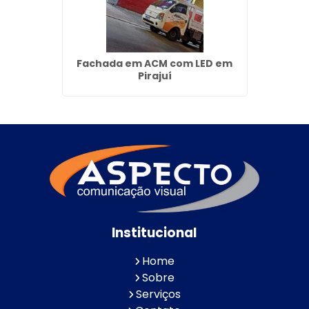
que São
Fachada em ACM com LED em
Fac
Pirajuí
Institucional
Home
Sobre
Serviços