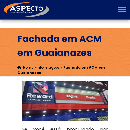
Fachada em ACM
em Guaianazes
Home
»
Informações
»
Fachada em ACM em
Guaianazes
Se você está procurando por