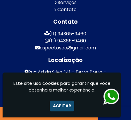
Serviços
Contato
Contato
(11) 94365-9460
(11) 94365-9460
aspectoseo@gmail.com
Localização
Rua Ari da Silva, 141 - Terra Preta -
Mairiporã / SP - CEP: 07600-000
Este site usa cookies para garantir que você
obtenha a melhor experiência.
Aspecto Comunicação Visual Ltda -
FACHADAS DE ACM/ENTRE OUTROS
ACEITAR