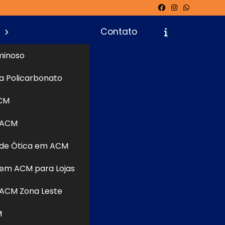
s
Contato
minoso
a Policarbonato
icite um Orçamento
Chame no WhatsApp
CM
 ACM
Informações
de Ótica em ACM
em ACM para Lojas
ACM Zona Leste
M