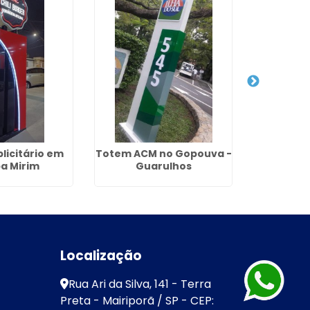
licitário em
Totem ACM no Gopouva -
Cobe
ba Mirim
Guarulhos
Policarb
no Ja
Gu
Localização
Rua Ari da Silva, 141 - Terra
Preta - Mairiporã / SP - CEP: