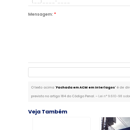
Mensagem:
*
O texto acima "
Fachada em ACM em Interlagos
" é de di
previsto no artigo 184 do Código Penal. –
Lei n° 9.610-98 sob
Veja Também