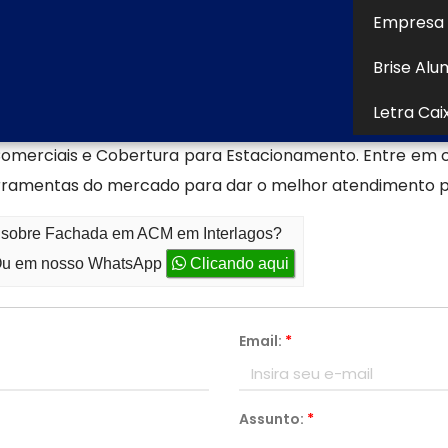
rar dúvidas, solicitar orçamentos ou projetos personaliz
Empresa 
ecializada em produção de fachad
Brise Alu
CM em Interlagos conheça a Aspecto Comunicação Visu
Letra Cai
ções de produtos e/ou serviços para oferecer, com
Comerciais e Cobertura para Estacionamento. Entre em 
erramentas do mercado para dar o melhor atendimento p
o sobre Fachada em ACM em Interlagos?
u em nosso WhatsApp
Clicando aqui
Email:
*
Assunto:
*