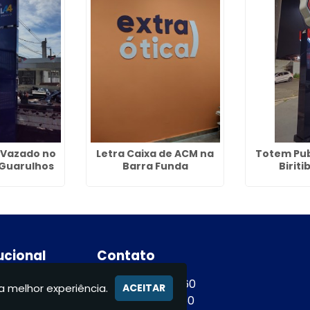
Vazado no
Letra Caixa de ACM na
Totem Pub
 Guarulhos
Barra Funda
Biriti
tucional
Contato
e
(11) 94365-9460
a melhor experiência.
ACEITAR
e
(11) 94365-9460