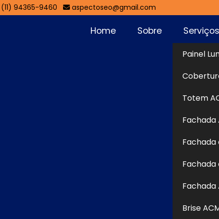
(11) 94365-9460
aspectoseo@gmail.com
Home
Sobre
Serviço
Painel Lu
nterlagos
Cobertur
Sol
Totem A
os
Fachada
s em
Fachada em ACM em Interlagos
para te auxiliar
Fachada 
ão visual especializada e personalizada para sua
bem-vindo a Aspecto Comunicação Visual, uma empresa
Fachada 
iais gráficos personalizados para comunicação visual.
Fachada 
 Continue navegando em nosso site para conferir o
 canais de comunicação disponíveis e fale diretamente
Brise AC