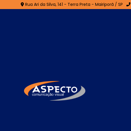
Rua Ari da Silva, 141 - Terra Preta - Mairiporã / SP
Fachada em ACM em I
Home
»
Informações
»
Fachada em ACM em Interlag
Se você está procurando por especialista
com uma composição positiva, comunicaç
empresa, encontrou o lugar certo! Seja 
especializada em desenvolvimento de mater
Quer saber mais sobre nossas soluções?
catálogo completo. Se preferir, utilize os