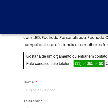
com nosso atendimento especializado para ti
Encontre uma empresa esp
Se você está procurando por Fachada em A
DE ACM/ENTRE OUTROS. Temos variadas op
com LED, Fachada Personalizada, Fachada 
competentes profissionais e as melhores f
Gostaria de um orçamento ou entrar em contat
Fale conosco pelo telefone
(11) 94365-9460
O
Nome:
*
Telefone:
*