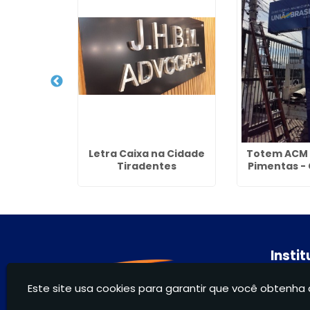
no Cidade
Letra Caixa na Cidade
Totem ACM 
orada -
Tiradentes
Pimentas -
hos
Insti
Hom
Este site usa cookies para garantir que você obtenha 
Sobr