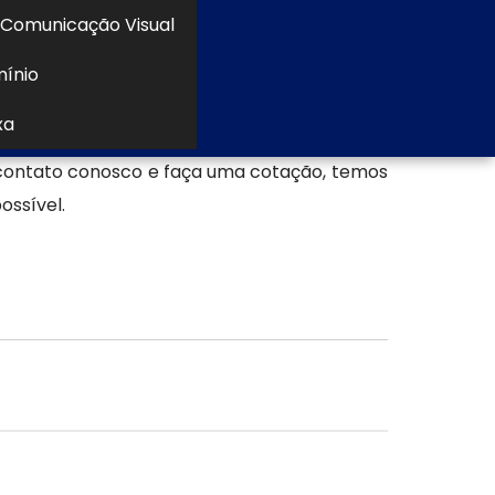
ados.
Comunicação Visual
a em ACM
mínio
al Ltda, somos especializados em FACHADAS
xa
o Totem em ACM Luminoso, Fachada em ACM
contato conosco e faça uma cotação, temos
ossível.