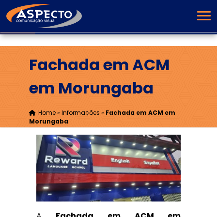
Fachada em ACM
em Morungaba
Home
»
Informações
»
Fachada em ACM em
Morungaba
A
Fachada em ACM em