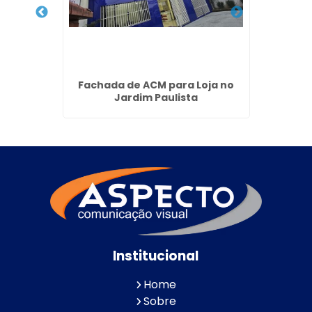
ardim
Fachada de ACM para Loja no
Totem 
Jardim Paulista
Institucional
Home
Sobre