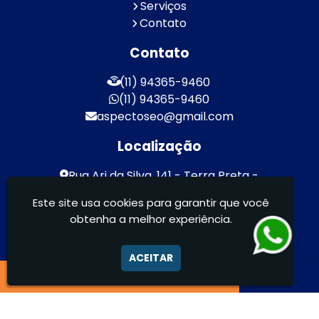
Serviços
Contato
Contato
(11) 94365-9460
(11) 94365-9460
aspectoseo@gmail.com
Localização
Rua Ari da Silva, 141 - Terra Preta -
Mairiporã / SP - CEP: 07600-000
Este site usa cookies para garantir que você
obtenha a melhor experiência.
Aspecto Comunicação Visual Ltda -
FACHADAS DE ACM/ENTRE OUTROS
ACEITAR