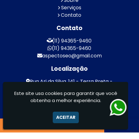
Sobre
Serviços
Contato
Contato
(11) 94365-9460
(11) 94365-9460
aspectoseo@gmail.com
Localização
Rua Ari da Silva, 141 - Terra Preta -
Mairiporã / SP - CEP: 07600-000
Este site usa cookies para garantir que você
obtenha a melhor experiência.
Aspecto Comunicação Visual Ltda -
FACHADAS DE ACM/ENTRE OUTROS
ACEITAR