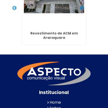
ja no
Revestimento de ACM em
Cobe
ulhos
Araraquara
Institucional
Home