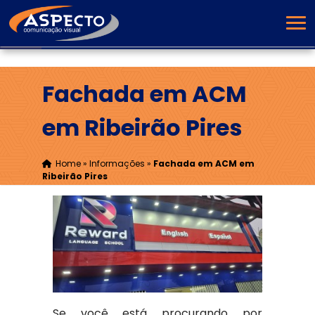
Fachada em ACM
em Ribeirão Pires
Home
»
Informações
»
Fachada em ACM em
Ribeirão Pires
Se você está procurando por