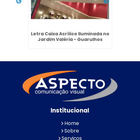
ual na
Letra Caixa Acrílico Iluminada no
Cobe
Jardim Valéria - Guarulhos
A
Institucional
Home
Sobre
Serviços