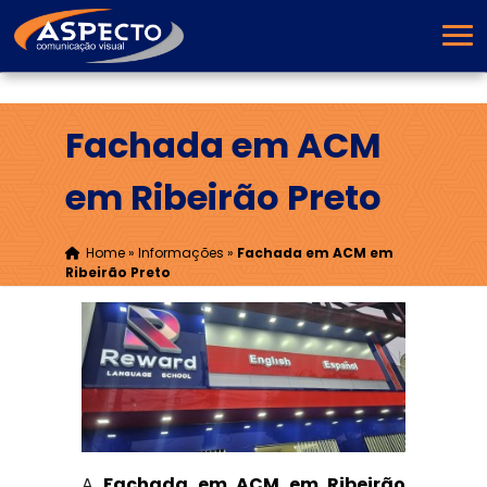
Fachada em ACM
em Ribeirão Preto
Home
»
Informações
»
Fachada em ACM em
Ribeirão Preto
A
Fachada em ACM em Ribeirão