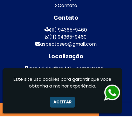
Contato
Contato
(11) 94365-9460
(11) 94365-9460
aspectoseo@gmail.com
Localização
Rua Ari da Silva, 141 - Terra Preta -
Mairiporã / SP - CEP: 07600-000
Este site usa cookies para garantir que você
obtenha a melhor experiência.
Aspecto Comunicação Visual Ltda -
FACHADAS DE ACM/ENTRE OUTROS
ACEITAR